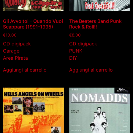
Gli Avvoltoi – Quando Vuoi
The Beaters Band Punk
Scappare (1991-1995)
Rock & Roll!!
€
10.00
€
8.00
CD digipack
CD digipack
Garage
PUNK
Area Pirata
DIY
Aggiungi al carrello
Aggiungi al carrello