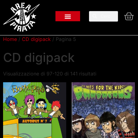
Home
/
CD digipack
/ Pagina 5
CD digipack
Visualizzazione di 97-120 di 141 risultati