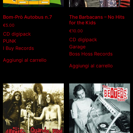
Bom-Prò Autobus n.7
The Barbacans – No Hits
for the Kids
€
5.00
€
10.00
CD digipack
CD digipack
PUNK
Garage
I Buy Records
Boss Hoss Records
Aggiungi al carrello
Aggiungi al carrello