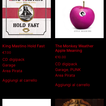
King Mastino Hold Fast
The Monkey Weather
Apple Meaning
€
7.00
€
10.00
CD digipack
CD digipack
Garage
Garage
,
PUNK
Area Pirata
Area Pirata
Aggiungi al carrello
Aggiungi al carrello