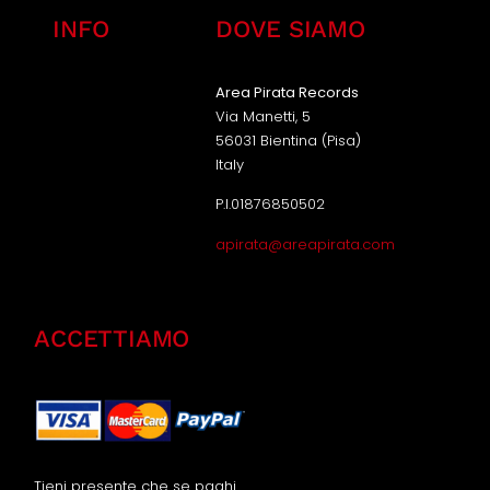
INFO
DOVE SIAMO
Area Pirata Records
Via Manetti, 5
56031 Bientina (Pisa)
Italy
P.I.01876850502
apirata@areapirata.com
ACCETTIAMO
Tieni presente che se paghi