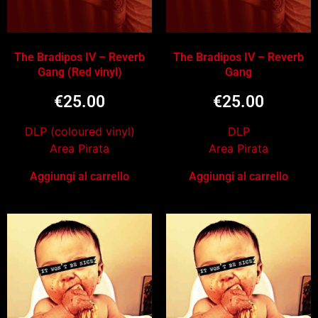
The Bradipos IV – Reverb
The Bradipos IV – Reverb
Gang (Red vinyl)
Gang
€
25.00
€
25.00
DLP (coloured vinyl)
DLP
Area Pirata
Area Pirata
Aggiungi al carrello
Aggiungi al carrello