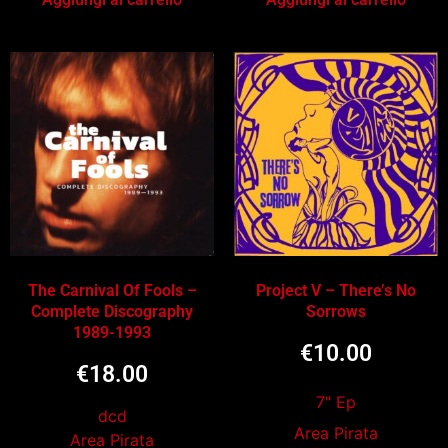
The Carnival Of Fools –
Project V – There’s No
Complete Discography
Sorrows
1989-1993
€
10.00
€
18.00
7" Ep
dcd
Area Pirata
Area Pirata