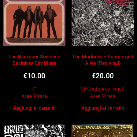
The Backdoor Society –
The Morlocks – Submerged
Backdoor City Blues
Alive (Red vinyl)
€
10.00
€
20.00
7"
LP (coloured vinyl)
Area Pirata
Area Pirata
Aggiungi al carrello
Aggiungi al carrello