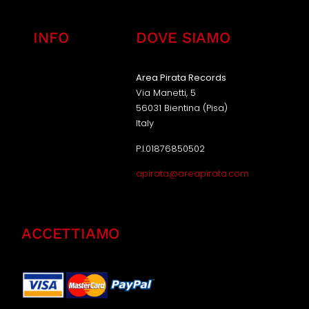
INFO
DOVE SIAMO
Area Pirata Records
Via Manetti, 5
56031 Bientina (Pisa)
Italy
P.I.01876850502
apirata@areapirata.com
ACCETTIAMO