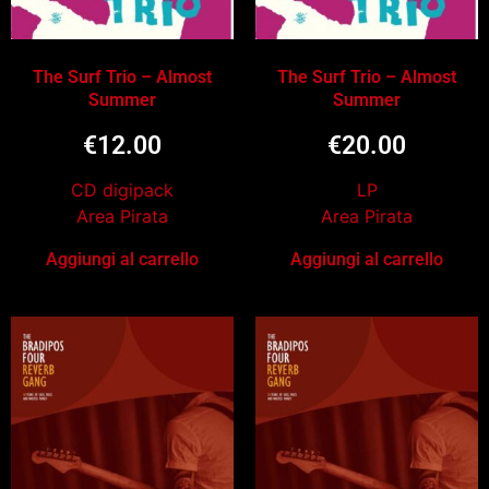
The Surf Trio – Almost
The Surf Trio – Almost
Summer
Summer
€
12.00
€
20.00
CD digipack
LP
Area Pirata
Area Pirata
Aggiungi al carrello
Aggiungi al carrello