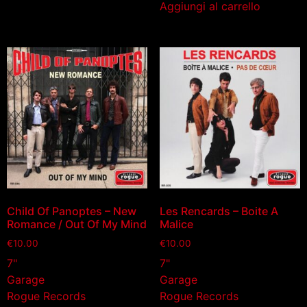
Aggiungi al carrello
Child Of Panoptes – New
Les Rencards – Boite A
Romance / Out Of My Mind
Malice
€
10.00
€
10.00
7"
7"
Garage
Garage
Rogue Records
Rogue Records