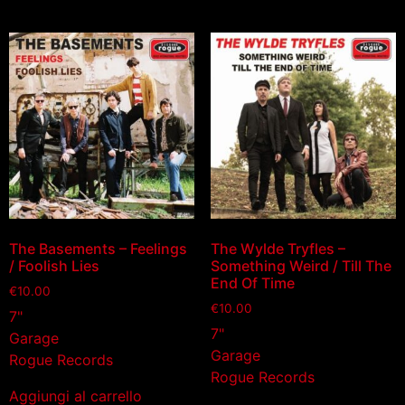
The Basements – Feelings
The Wylde Tryfles –
/ Foolish Lies
Something Weird / Till The
End Of Time
€
10.00
€
10.00
7"
7"
Garage
Garage
Rogue Records
Rogue Records
Aggiungi al carrello