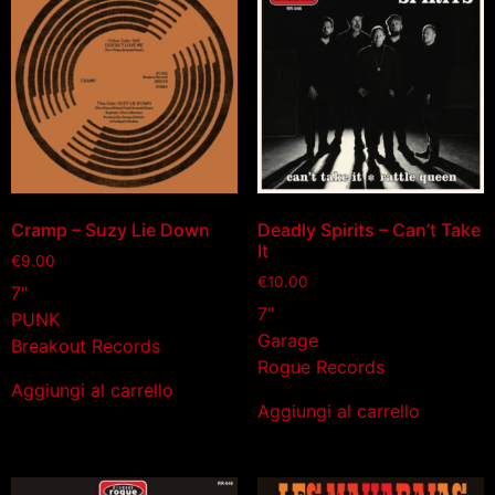
Cramp – Suzy Lie Down
Deadly Spirits – Can’t Take
It
€
9.00
€
10.00
7"
7"
PUNK
Garage
Breakout Records
Rogue Records
Aggiungi al carrello
Aggiungi al carrello