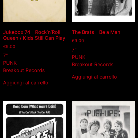
Jukebox 74 – Rock’n’Roll
The Brats – Be a Man
Queen / Kids Still Can Play
€
9.00
€
9.00
7"
7"
PUNK
PUNK
Breakout Records
Breakout Records
Aggiungi al carrello
Aggiungi al carrello