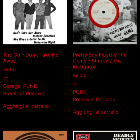
The Go – Don’t Take Her
Pretty Boy Floyd & The
Away
Gems – Sharon / The
Instigator
€
9.00
€
9.00
7"
7"
Garage
,
PUNK
PUNK
Breakout Records
Breakout Records
Aggiungi al carrello
Aggiungi al carrello