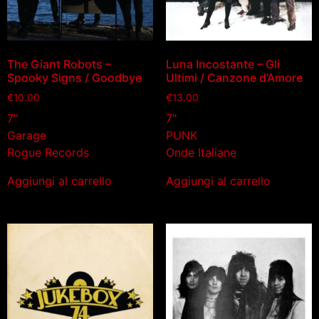
The Giant Robots –
Luna Incostante – Gli
Spooky Signs / Goodbye
Ultimi / Canzone d’Amore
€
10.00
€
13.00
7"
7"
Garage
PUNK
Rogue Records
Onde Italiane
Aggiungi al carrello
Aggiungi al carrello