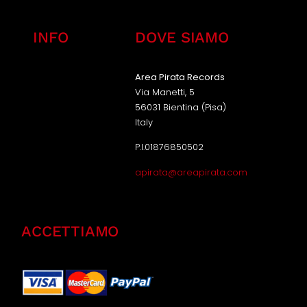
INFO
DOVE SIAMO
Area Pirata Records
Via Manetti, 5
56031 Bientina (Pisa)
Italy
P.I.01876850502
apirata@areapirata.com
ACCETTIAMO