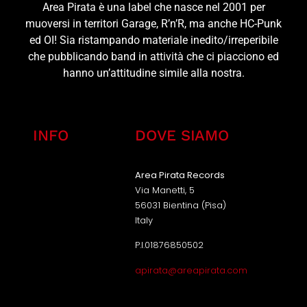
Area Pirata è una label che nasce nel 2001 per
muoversi in territori Garage, R’n’R, ma anche HC-Punk
ed OI! Sia ristampando materiale inedito/irreperibile
che pubblicando band in attività che ci piacciono ed
hanno un’attitudine simile alla nostra.
INFO
DOVE SIAMO
Area Pirata Records
Via Manetti, 5
56031 Bientina (Pisa)
Italy
P.I.01876850502
apirata@areapirata.com