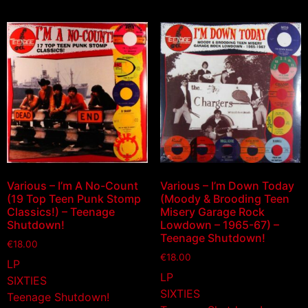
Various – I’m A No-Count
Various – I’m Down Today
(19 Top Teen Punk Stomp
(Moody & Brooding Teen
Classics!) – Teenage
Misery Garage Rock
Shutdown!
Lowdown – 1965-67) –
Teenage Shutdown!
€
18.00
€
18.00
LP
LP
SIXTIES
SIXTIES
Teenage Shutdown!