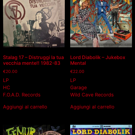
Stalag 17 – Distruggi la tua
Lord Diabolik – Jukebox
vecchia mente!! 1982-83
Mental
€
20.00
€
22.00
LP
LP
HC
Garage
F.O.A.D. Records
Wild Cave Records
Aggiungi al carrello
Aggiungi al carrello