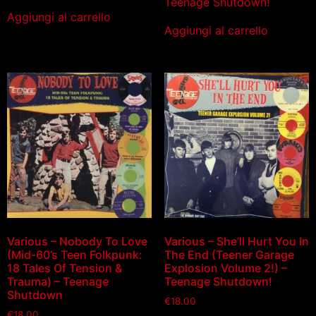
Teenage Shutdown!
Aggiungi al carrello
Aggiungi al carrello
Various – Nobody To Love
Various – She’ll Hurt You In
(Mid-60’s Teen Folkpunk:
The End (Teener Garage
18 Tales Of Tension &
Explosion Volume 2!) –
Trauma) – Teenage
Teenage Shutdown!
Shutdown
€
18.00
€
18.00