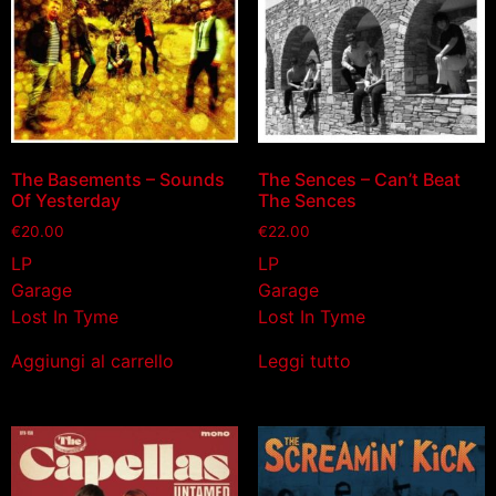
The Basements – Sounds
The Sences – Can’t Beat
Of Yesterday
The Sences
€
20.00
€
22.00
LP
LP
Garage
Garage
Lost In Tyme
Lost In Tyme
Aggiungi al carrello
Leggi tutto