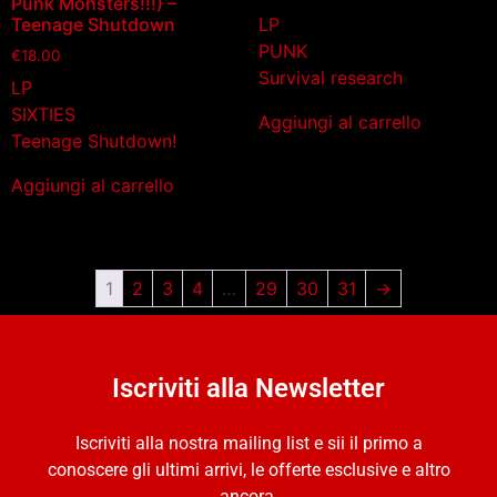
Punk Monsters!!!) –
LP
Teenage Shutdown
PUNK
€
18.00
Survival research
LP
SIXTIES
Aggiungi al carrello
Teenage Shutdown!
Aggiungi al carrello
1
2
3
4
…
29
30
31
→
Iscriviti alla Newsletter
Iscriviti alla nostra mailing list e sii il primo a
conoscere gli ultimi arrivi, le offerte esclusive e altro
ancora.