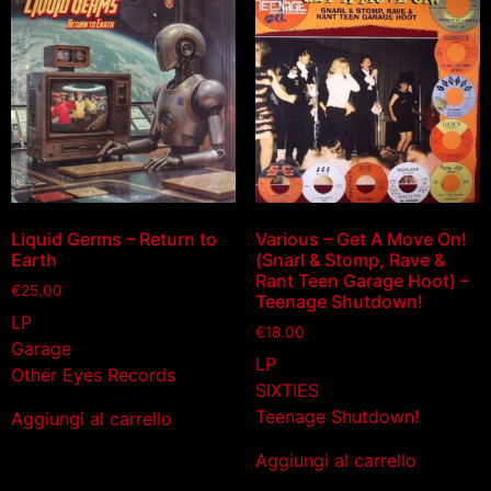
Liquid Germs – Return to
Various – Get A Move On!
Earth
(Snarl & Stomp, Rave &
Rant Teen Garage Hoot) –
€
25.00
Teenage Shutdown!
LP
€
18.00
Garage
LP
Other Eyes Records
SIXTIES
Teenage Shutdown!
Aggiungi al carrello
Aggiungi al carrello