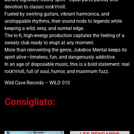
devotion to classic rock’n’roll.
Fueled by swirling guitars, vibrant harmonica, and
unstoppable rhythms, their sound nods to legends while
keeping a wild, sexy, and surreal edge.
The lo-fi, high-energy production captures the feeling of a
sweaty club ready to erupt at any moment.
More than reinventing the genre, Jukebox Mental keeps its
spirit alive—timeless, fun, and dangerously addictive.
In an age of disposable music, this is a bold statement: real
rock’n’roll, full of soul, humor, and maximum fuzz.
Wild Cave Records – WILD 010
Consigliato:
Ti potrebbe interessare…