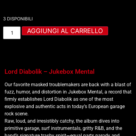
3 DISPONIBILI
AGGIUNGI AL CARRELLO
Lord Diabolik – Jukebox Mental
Our favorite masked troublemakers are back with a blast of
fuzz, humor, and distortion in Jukebox Mental, a record that
firmly establishes Lord Diabolik as one of the most
explosive and authentic acts in today’s European garage
rock scene.
Raw, loud, and irresistibly catchy, the album dives into
primitive garage, surf instrumentals, gritty R&B, and the
band’s signature trashy spirit—equal parts parody and