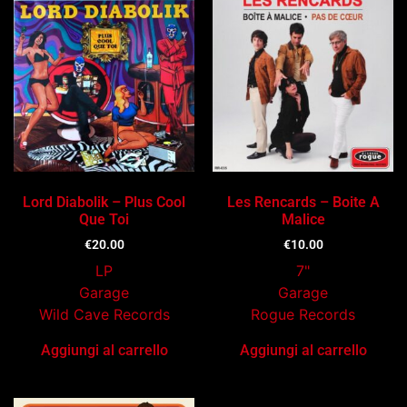
Lord Diabolik – Plus Cool
Les Rencards – Boite A
Que Toi
Malice
€
20.00
€
10.00
LP
7"
Garage
Garage
Wild Cave Records
Rogue Records
Aggiungi al carrello
Aggiungi al carrello