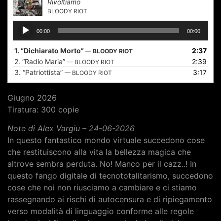
Rivoltiamo
BLOODY RIOT
Audio
00:00
00:00
Player
1.
“Dichiarato Morto”
2:37
— BLOODY RIOT
2.
“Radio Maria”
2:39
— BLOODY RIOT
3.
“Patriottista”
3:17
— BLOODY RIOT
Giugno 2026
Tiratura: 300 copie
Note di Alex Vargiu – 24-06-2026
In questo fantastico mondo virtuale succedono cose
che restituiscono alla vita la bellezza magica che
altrove sembra perduta. No! Manco per il cazz..! In
questo fango digitale di tecnototalitarismo, succedono
cose che noi non riusciamo a cambiare e ci stiamo
rassegnando ai rischi di autocensura e di ripiegamento
verso modalità di linguaggio conforme alle regole