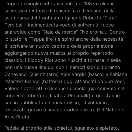
Dopo lo scioglimento avvenuto nel 1987 e alcuni
successivi tentativi di reunion, e a dieci anni dalla
scomparsa del frontman originario Roberto “Perci”
Perciballi (indimenticata voce di anthem di fuoco
anarcoide come “Naja de merda“, “No eroina“, “Contro
lo stato” e “Teppa life“) e spinti anche dalla necessità
di scrivere un nuovo capitolo della propria storia
aggiungendo nuova musica al proprio repertorio
classico, i Bloody Riot sono riusciti a tornare in sella
con una nuova line up, con i membri storici Lorenzo
Canevacci (alle chitarre) Alex Vargiu (basso) e Fabiano
“Master” Bianco (batteria) oggi affiancati da due voci,
Valerio Lazzaretti e Simone Lucciola (già coinvolti nel
concerto tributo dedicato a Perciballi) e quest’anno
hanno pubblicato un nuovo disco, “Rivoltiamo“,
realizzato grazie a una coproduzione tra HellNation e
Area Pirata.
Fedele al proprio stile schietto, sguaiato e spietato,