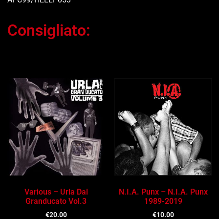
Consigliato:
Ti potrebbe interessare…
Various – Urla Dal
N.I.A. Punx – N.I.A. Punx
Granducato Vol.3
1989-2019
€
20.00
€
10.00