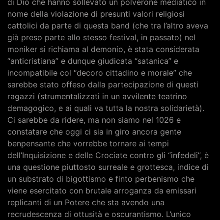
di Dio che hanno sollevato un polverone mediatico in
nome della violazione di presunti valori religiosi
cattolici da parte di questa band (che tra l’altro aveva
già preso parte allo stesso festival, in passato) nel
moniker si richiama al demonio, è stata considerata
“anticristiana” e dunque giudicata “satanica” e
incompatibile col “decoro cittadino e morale” che
sarebbe stato offeso dalla partecipazione di questi
ragazzi (strumentalizzati in un avvilente teatrino
demagogico, e ai quali va tutta la nostra solidarietà).
Ci sarebbe da ridere, ma non siamo nel 1026 e
constatare che oggi ci sia in giro ancora gente
benpensante che vorrebbe tornare ai tempi
dell’Inquisizione e delle Crociate contro gli “infedeli”, è
una questione piuttosto surreale e grottesca, indice di
un substrato di bigottismo e finto perbenismo che
viene esercitato con brutale arroganza da emissari
replicanti di un Potere che sta avendo una
recrudescenza di ottusità e oscurantismo. L’unico