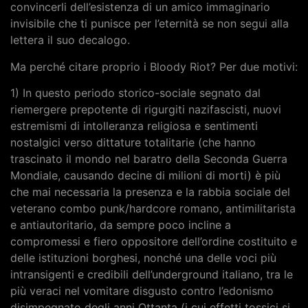
convincerli dell’esistenza di un amico immaginario
invisibile che ti punisce per l’eternità se non segui alla
lettera il suo decalogo.
Ma perché citare proprio i Bloody Riot? Per due motivi:
1) In questo periodo storico-sociale segnato dal
riemergere prepotente di rigurgiti nazifascisti, nuovi
estremismi di intolleranza religiosa e sentimenti
nostalgici verso dittature totalitarie (che hanno
trascinato il mondo nel baratro della Seconda Guerra
Mondiale, causando decine di milioni di morti) è più
che mai necessaria la presenza e la rabbia sociale del
veterano combo punk/hardcore romano, antimilitarista
e antiautoritario, da sempre poco incline a
compromessi e fiero oppositore dell’ordine costituito e
delle istituzioni borghesi, nonché una delle voci più
intransigenti e credibili dell’underground italiano, tra le
più veraci nel vomitare disgusto contro l’edonismo
disimpegnato degli anni Ottanta (i cui effetti tossici si