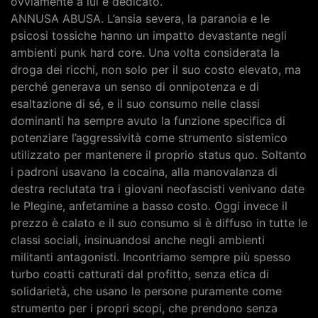
ovviamente a lui è dedicato.
ANNUSA ABUSA. L’ansia severa, la paranoia e le
psicosi tossiche hanno un impatto devastante negli
ambienti punk hard core. Una volta considerata la
droga dei ricchi, non solo per il suo costo elevato, ma
perché generava un senso di onnipotenza e di
esaltazione di sé, e il suo consumo nelle classi
dominanti ha sempre avuto la funzione specifica di
potenziare l’aggressività come strumento sistemico
utilizzato per mantenere il proprio status quo. Soltanto
i padroni usavano la cocaina, alla manovalanza di
destra reclutata tra i giovani neofascisti venivano date
le Plegine, anfetamine a basso costo. Oggi invece il
prezzo è calato e il suo consumo si è diffuso in tutte le
classi sociali, insinuandosi anche negli ambienti
militanti antagonisti. Incontriamo sempre più spesso
turbo coatti catturati dal profitto, senza etica di
solidarietà, che usano le persone puramente come
strumento per i propri scopi, che prendono senza