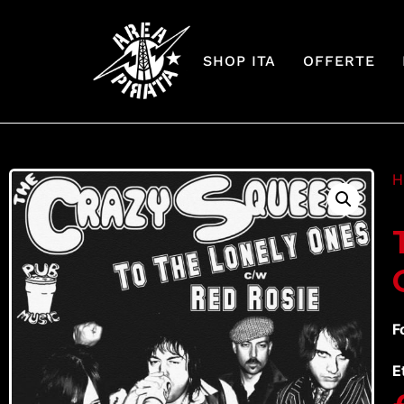
SHOP ITA
OFFERTE
H
F
E