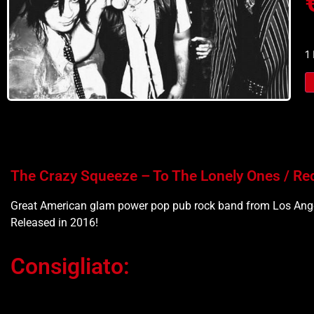
1
The Crazy Squeeze – To The Lonely Ones / Re
Great American glam power pop pub rock band from Los Angel
Released in 2016!
Consigliato:
Ti potrebbe interessare…