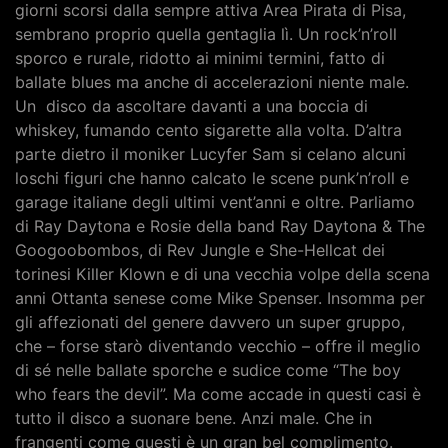
giorni scorsi dalla sempre attiva Area Pirata di Pisa,
sembrano proprio quella gentaglia lì. Un rock’n’roll
sporco e rurale, ridotto ai minimi termini, fatto di
ballate blues ma anche di accelerazioni niente male.
Un disco da ascoltare davanti a una boccia di
whiskey, fumando cento sigarette alla volta. D’altra
parte dietro il moniker Lucyfer Sam si celano alcuni
loschi figuri che hanno calcato le scene punk’n’roll e
garage italiane degli ultimi vent’anni e oltre. Parliamo
di Ray Daytona e Rosie della band Ray Daytona & The
Googoobombos, di Rev Jungle e She-Hellcat dei
torinesi Killer Klown e di una vecchia volpe della scena
anni Ottanta senese come Mike Spenser. Insomma per
gli affezionati del genere davvero un super gruppo,
che – forse starò diventando vecchio – offre il meglio
di sé nelle ballate sporche e sudice come “The boy
who fears the devil”. Ma come accade in questi casi è
tutto il disco a suonare bene. Anzi male. Che in
frangenti come questi è un gran bel complimento.