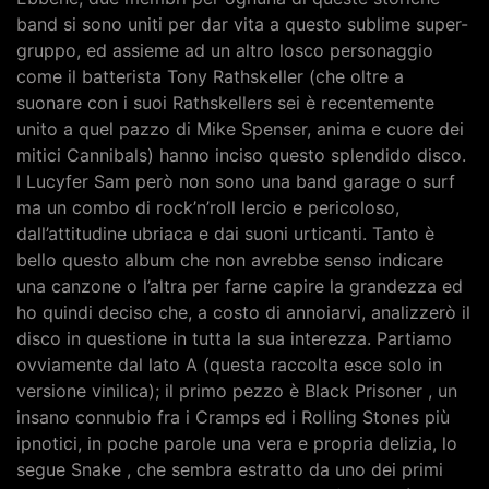
band si sono uniti per dar vita a questo sublime super-
gruppo, ed assieme ad un altro losco personaggio
come il batterista Tony Rathskeller (che oltre a
suonare con i suoi Rathskellers sei è recentemente
unito a quel pazzo di Mike Spenser, anima e cuore dei
mitici Cannibals) hanno inciso questo splendido disco.
I Lucyfer Sam però non sono una band garage o surf
ma un combo di rock’n’roll lercio e pericoloso,
dall’attitudine ubriaca e dai suoni urticanti. Tanto è
bello questo album che non avrebbe senso indicare
una canzone o l’altra per farne capire la grandezza ed
ho quindi deciso che, a costo di annoiarvi, analizzerò il
disco in questione in tutta la sua interezza. Partiamo
ovviamente dal lato A (questa raccolta esce solo in
versione vinilica); il primo pezzo è Black Prisoner , un
insano connubio fra i Cramps ed i Rolling Stones più
ipnotici, in poche parole una vera e propria delizia, lo
segue Snake , che sembra estratto da uno dei primi