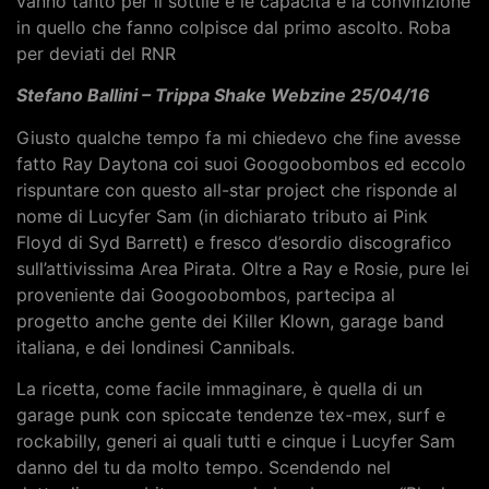
vanno tanto per il sottile e le capacità e la convinzione
in quello che fanno colpisce dal primo ascolto. Roba
per deviati del RNR
Stefano Ballini – Trippa Shake Webzine 25/04/16
Giusto qualche tempo fa mi chiedevo che fine avesse
fatto Ray Daytona coi suoi Googoobombos ed eccolo
rispuntare con questo all-star project che risponde al
nome di Lucyfer Sam (in dichiarato tributo ai Pink
Floyd di Syd Barrett) e fresco d’esordio discografico
sull’attivissima Area Pirata. Oltre a Ray e Rosie, pure lei
proveniente dai Googoobombos, partecipa al
progetto anche gente dei Killer Klown, garage band
italiana, e dei londinesi Cannibals.
La ricetta, come facile immaginare, è quella di un
garage punk con spiccate tendenze tex-mex, surf e
rockabilly, generi ai quali tutti e cinque i Lucyfer Sam
danno del tu da molto tempo. Scendendo nel