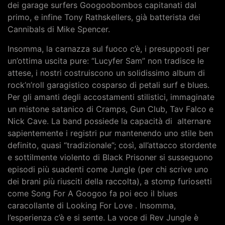
dei garage surfers Googoobombos capitanati dal
primo, e infine Tony Rathskellers, già batterista dei
Cannibals di Mike Spencer.
Insomma, la carnazza sul fuoco c’è, i presupposti per
un’ottima uscita pure: “Lucyfer Sam” non tradisce le
attese, i nostri costruiscono un solidissimo album di
rock’n’roll garagistico cosparso di petali surf e blues.
Per gli amanti degli accostamenti stilistici, immaginate
un mistone satanico di Cramps, Gun Club, Tav Falco e
Nick Cave. La band possiede la capacità di alternare
sapientemente i registri pur mantenendo uno stile ben
definito, quasi “tradizionale”; così, all’attacco stordente
e sottilmente violento di Black Prisoner si susseguono
episodi più suadenti come Jungle (per chi scrive uno
dei brani più riusciti della raccolta), a stomp furiosetti
come Song For A Googoo fa poi eco il blues
caracollante di Looking For Love . Insomma,
l’esperienza c’è e si sente. La voce di Rev Jungle è