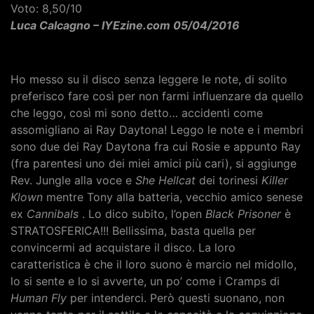
Voto: 8,50/10
Luca Calcagno – IYEzine.com 05/04/2016
Ho messo su il disco senza leggere le note, di solito
preferisco fare così per non farmi influenzare da quello
che leggo, così mi sono detto… accidenti come
assomigliano ai Ray Daytona! Leggo le note e i membri
sono due dei Ray Daytona fra cui Rosie e appunto Ray
(fra parentesi uno dei miei amici più cari), si aggiunge
Rev. Jungle alla voce e
She Hellcat
dei torinesi
Killer
Klown
mentre Tony alla batteria, vecchio amico senese
ex
Cannibals
. Lo dico subito, l’open
Black Prisoner
è
STRATOSFERICA!!! Bellissima, basta quella per
convincermi ad acquistare il disco. La loro
caratteristica è che il loro suono è marcio nel midollo,
lo si sente e lo si avverte, un po’ come i Cramps di
Human Fly
per intenderci. Però questi suonano, non