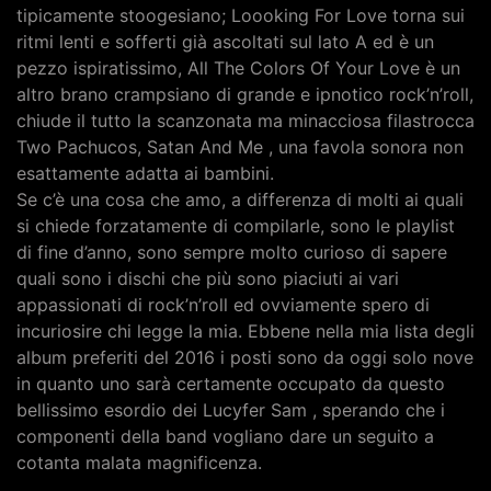
tipicamente stoogesiano; Loooking For Love torna sui
ritmi lenti e sofferti già ascoltati sul lato A ed è un
pezzo ispiratissimo, All The Colors Of Your Love è un
altro brano crampsiano di grande e ipnotico rock’n’roll,
chiude il tutto la scanzonata ma minacciosa filastrocca
Two Pachucos, Satan And Me , una favola sonora non
esattamente adatta ai bambini.
Se c’è una cosa che amo, a differenza di molti ai quali
si chiede forzatamente di compilarle, sono le playlist
di fine d’anno, sono sempre molto curioso di sapere
quali sono i dischi che più sono piaciuti ai vari
appassionati di rock’n’roll ed ovviamente spero di
incuriosire chi legge la mia. Ebbene nella mia lista degli
album preferiti del 2016 i posti sono da oggi solo nove
in quanto uno sarà certamente occupato da questo
bellissimo esordio dei Lucyfer Sam , sperando che i
componenti della band vogliano dare un seguito a
cotanta malata magnificenza.