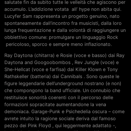
salutate fin da subito tutte le velleità che agiscono per
accumulo. L’addizione votata all’ hype non abita qui.
Lucyfer Sam rappresenta un progetto genuino, nato
spontaneamente dall’incontro fra musicisti, dalla loro
lunga frequentazione e dalla volontà di raggiungere un
obbiettivo comune: promulgare un linguaggio Rock
pericoloso, sporco e sempre meno inflazionato.
Ray Daytona (chitarra) e Rosie (voce e basso) dai Ray
Daytona and Googoobombos , Rev Jungle (voce) e
She-Hellcat (voce e farfisa) dai Killer Klown e Tony
Rathskeller (batteria) dai Cannibals . Sono queste le
figure leggendarie dell’underground nostrano (e non)
che compongono la band ufficiale. Un connubio che
restituisce sonorità coerenti con il percorso delle
formazioni sopracitate aumentandone la vena
demoniaca. Garage-Punk e Psichedelia oscura – come
avrete intuito la ragione sociale deriva dal famoso
pezzo dei Pink Floyd , qui leggermente adattato -,