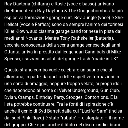
Ray Daytona (chitarra) e Rosie (voce e basso) arrivano
direttamente da Ray Daytona & The Googoobombos, la più
esplosiva formazione garage-surf. Rev Jungle (voce) e She-
Hellcat (voce e Farfisa) sono da sempre l’anima dei torinesi
Killer Klown, sudicissima garage band torinese in pista dai
medi anni Novanta. Mentre Tony Rathskeller (batteria),
vecchia conoscenza della scena garage senese degli anni
Ottanta, arriva in prestito dai leggendari Cannibals di Mike
Spenser, i sovrani assoluti del garage trash “made in UK”.
Questo strano combo vuole celebrare un suono che si
allontana, in parte, da quello delle rispettive formazioni in
una sorta di omaggio, neppure troppo velato, ai propri idoli
che rispondono al nome di Velvet Underground, Gun Club,
Dylan, Cramps, Birthday Party, Stooges, Contortions. E la
lista potrebbe continuare. Tra le fonti di ispirazione c’è
anche il genio di Syd Barrett dalla cui “Lucifer Sam” (incisa
dai suoi Pink Floyd) è stato “rubato” – e storpiato – il nome
del gruppo. Che è poi anche il titolo del disco: undici brani