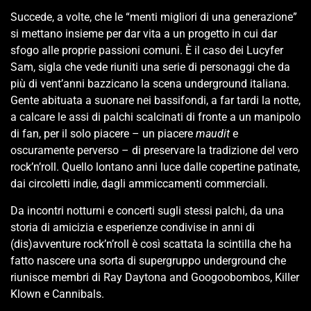
Succede, a volte, che le “menti migliori di una generazione”
si mettano insieme per dar vita a un progetto in cui dar
sfogo alle proprie passioni comuni. È il caso dei Lucyfer
Sam, sigla che vede riuniti una serie di personaggi che da
più di vent’anni bazzicano la scena underground italiana.
Gente abituata a suonare nei bassifondi, a far tardi la notte,
a calcare le assi di palchi scalcinati di fronte a un manipolo
di fan, per il solo piacere – un piacere
maudit
e
oscuramente perverso – di preservare la tradizione del vero
rock’n’roll. Quello lontano anni luce dalle copertine patinate,
dai circoletti indie, dagli ammiccamenti commerciali.
Da incontri notturni e concerti sugli stessi palchi, da una
storia di amicizia e esperienze condivise in anni di
(dis)avventure rock’n’roll è così scattata la scintilla che ha
fatto nascere una sorta di supergruppo underground che
riunisce membri di Ray Daytona and Googoobombos, Killer
Klown e Cannibals.