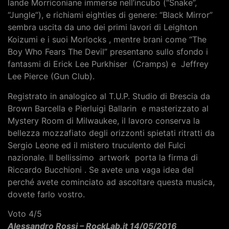
lande Morriconiane immerse nell’incubo (“Snake”,
“Jungle”), e richiami eighties di genere: “Black Mirror”
sembra uscita da uno dei primi lavori di Leighton
Koizumi e i suoi Morlocks , mentre brani come “The
Boy Who Fears The Devil” presentano sullo sfondo i
fantasmi di Erick Lee Purkhiser (Cramps) e Jeffrey
Lee Pierce (Gun Club).
Registrato in analogico al T.U.P. Studio di Brescia da
Brown Barcella e Pierluigi Ballarin e masterizzato al
Mystery Room di Milwaukee, il lavoro conserva la
bellezza mozzafiato degli orizzonti spietati ritratti da
Sergio Leone ed il mistero truculento del Fulci
nazionale. Il bellissimo artwork porta la firma di
Riccardo Bucchioni . Se avete una vaga idea del
perché avete cominciato ad ascoltare questa musica,
dovete farlo vostro.
Voto 4/5
Alessandro Rossi – RockLab.it 14/05/2016