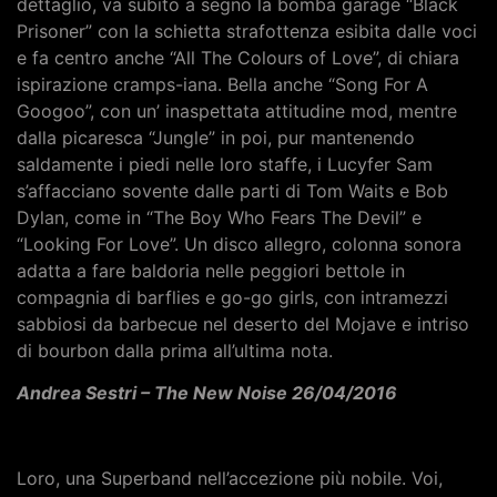
dettaglio, va subito a segno la bomba garage “Black
Prisoner” con la schietta strafottenza esibita dalle voci
e fa centro anche “All The Colours of Love”, di chiara
ispirazione cramps-iana. Bella anche “Song For A
Googoo”, con un’ inaspettata attitudine mod, mentre
dalla picaresca “Jungle” in poi, pur mantenendo
saldamente i piedi nelle loro staffe, i Lucyfer Sam
s’affacciano sovente dalle parti di Tom Waits e Bob
Dylan, come in “The Boy Who Fears The Devil” e
“Looking For Love”. Un disco allegro, colonna sonora
adatta a fare baldoria nelle peggiori bettole in
compagnia di barflies e go-go girls, con intramezzi
sabbiosi da barbecue nel deserto del Mojave e intriso
di bourbon dalla prima all’ultima nota.
Andrea Sestri – The New Noise 26/04/2016
Loro, una Superband nell’accezione più nobile. Voi,