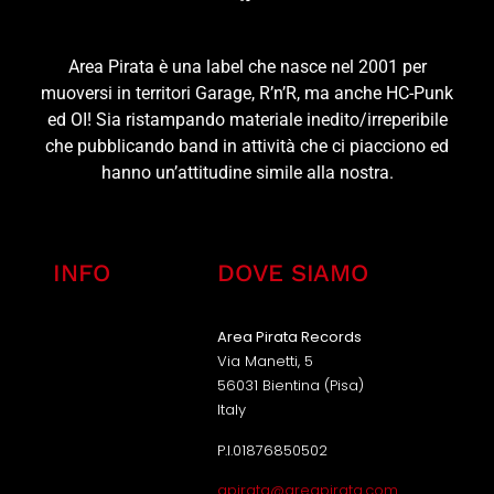
Area Pirata è una label che nasce nel 2001 per
muoversi in territori Garage, R’n’R, ma anche HC-Punk
ed OI! Sia ristampando materiale inedito/irreperibile
che pubblicando band in attività che ci piacciono ed
hanno un’attitudine simile alla nostra.
INFO
DOVE SIAMO
Area Pirata Records
Via Manetti, 5
56031 Bientina (Pisa)
Italy
P.I.01876850502
apirata@areapirata.com