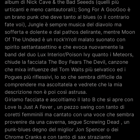
album di Nick Cave & the Bad Seeeds (quelli più
urticanti e meno cantautorali); Song For A GooGoo è
un brano punk che deve tanto al blues (o il contrario
fate voi), Jungle è sempre musica del diavolo ma
sofferta e dolente e dal pathos delirante, mentre Moon
Of The Undead è un rock’n’roll malato suonato con
spirito settantasettino e che evoca nuovamente la
band del duo Lux Interior/Poison Ivy quanto i Meteors,
chiude la facciata The Boy Fears The Devil, canzone
che mixa influenze del Tom Waits più selvatico ed i
Pogues più riflessivi, lo so che sembra difficile da
comprendere ma ascoltatela e vedrete che la mia
descrizione non è poi così astrusa.
Giriamo facciata e ascoltiamo il lato B che si apre con
Love Is Just A Fever , un pezzo swing con tanto di
coretti femminili ma cantato con una voce che sembra
provenire da una caverna, segue Screwing Dead , un
punk-blues degno del miglior Jon Spencer o dei
Chrome Cranks e con tanto di sax straziante