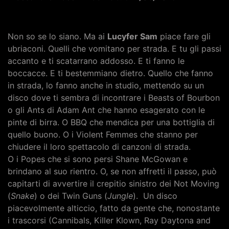
Non so se lo siano. Ma ai
Lucyfer Sam
piace fare gli
ubriaconi. Quelli che vomitano per strada. E tu gli passi
accanto e ti scatarrano addosso. E ti fanno le
boccacce. E ti bestemmiano dietro. Quello che fanno
in strada, lo fanno anche in studio, mettendo su un
disco dove ti sembra di incontrare i Beasts of Bourbon
o gli Ants di Adam Ant che hanno esagerato con le
pinte di birra. O BBQ che mendica per una bottiglia di
quello buono. O i Violent Femmes che stanno per
chiudere il loro spettacolo di canzoni di strada.
O i Popes che si sono persi Shane McGowan e
brindano al suo rientro. O, se non affretti il passo, può
capitarti di avvertire il crepitio sinistro dei Not Moving
(
Snake
) o dei Twin Guns (
Jungle
). Un disco
piacevolmente alticcio, fatto da gente che, nonostante
i trascorsi (Cannibals, Killer Klown, Ray Daytona and