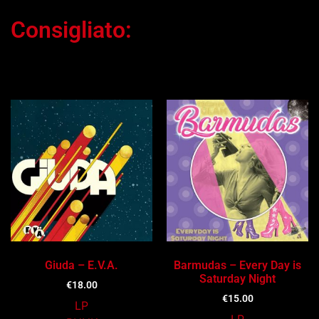
Consigliato:
Ti potrebbe interessare…
Giuda – E.V.A.
Barmudas – Every Day is
Saturday Night
€
18.00
€
15.00
LP