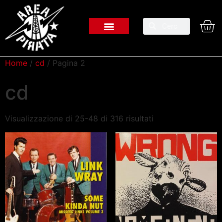
Home
/
cd
/ Pagina 2
cd
Visualizzazione di 25-48 di 316 risultati