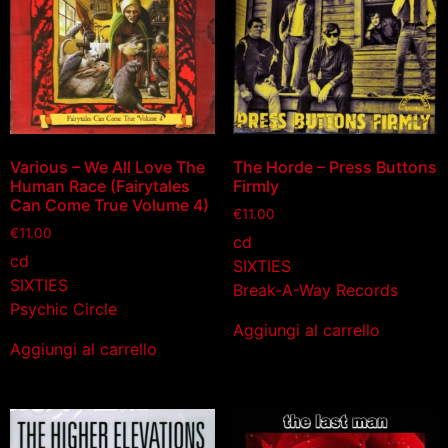
Various – We All Love The
The Horde – Press Buttons
Human Race (Fairytales
Firmly
Can Come True Volume 4)
€
11.00
€
11.00
cd
cd
SIXTIES
SIXTIES
Break-A-Way Records
Psychic Circle
Aggiungi al carrello
Aggiungi al carrello