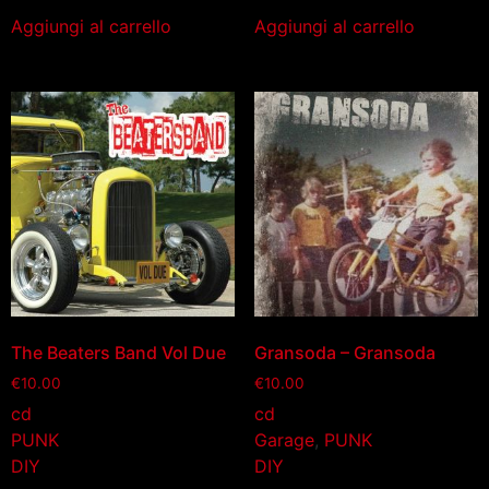
Aggiungi al carrello
Aggiungi al carrello
The Beaters Band Vol Due
Gransoda – Gransoda
€
10.00
€
10.00
cd
cd
PUNK
Garage
,
PUNK
DIY
DIY