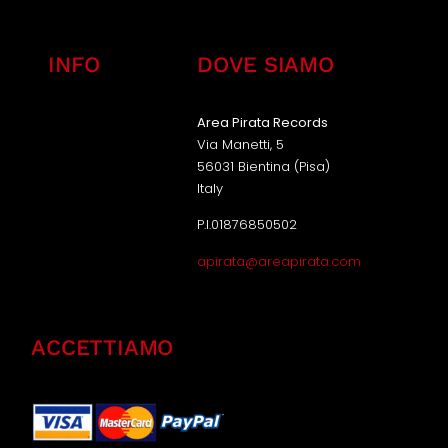
INFO
DOVE SIAMO
Area Pirata Records
Via Manetti, 5
56031 Bientina (Pisa)
Italy
P.I.01876850502
apirata@areapirata.com
ACCETTIAMO