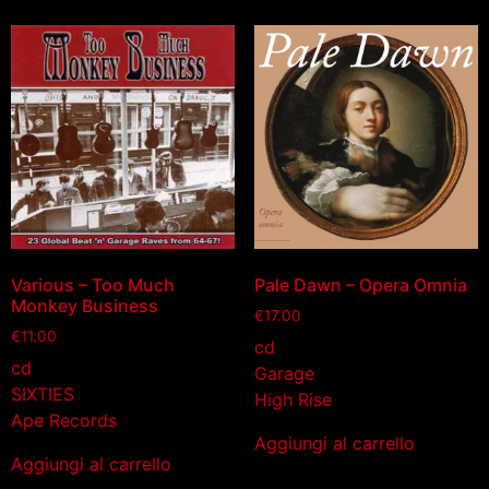
Various – Too Much
Pale Dawn – Opera Omnia
Monkey Business
€
17.00
€
11.00
cd
cd
Garage
SIXTIES
High Rise
Ape Records
Aggiungi al carrello
Aggiungi al carrello