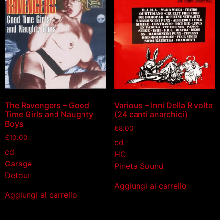
The Ravengers – Good
Various – Inni Della Rivolta
Time Girls and Naughty
(24 canti anarchici)
Boys
€
8.00
€
10.00
cd
cd
HC
Garage
Pineta Sound
Detour
Aggiungi al carrello
Aggiungi al carrello