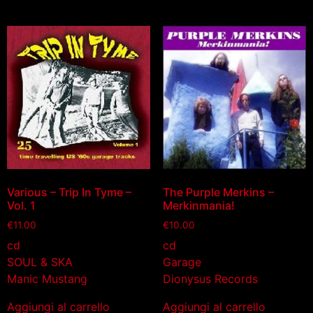
Various – Trip In Tyme –
The Purple Merkins –
Vol. 1
Merkinmania!
€
11.00
€
10.00
cd
cd
SOUL & SKA
Garage
Manic Mustang
Dionysus Records
Aggiungi al carrello
Aggiungi al carrello