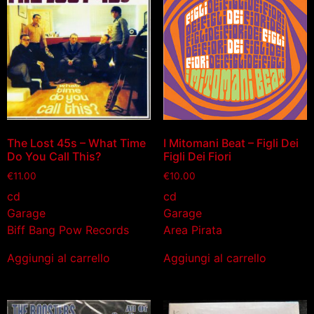
The Lost 45s – What Time
I Mitomani Beat – Figli Dei
Do You Call This?
Figli Dei Fiori
€
11.00
€
10.00
cd
cd
Garage
Garage
Biff Bang Pow Records
Area Pirata
Aggiungi al carrello
Aggiungi al carrello