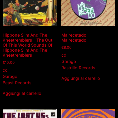
Hipbone Slim And The
Malrecetado –
Kneetremblers – The Out
Malrecetado
Of This World Sounds Of
€
8.00
Hipbone Slim And The
cd
Kneetremblers
Garage
€
10.00
Rastrillo Records
cd
Garage
Aggiungi al carrello
Beast Records
Aggiungi al carrello