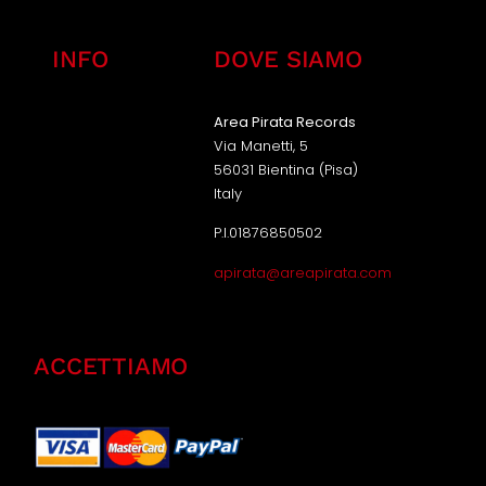
INFO
DOVE SIAMO
Area Pirata Records
Via Manetti, 5
56031 Bientina (Pisa)
Italy
P.I.01876850502
apirata@areapirata.com
ACCETTIAMO