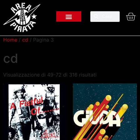
Home
/
cd
/ Pagina 3
cd
Visualizzazione di 49-72 di 316 risultati