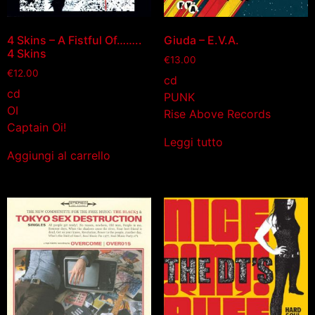
4 Skins – A Fistful Of……..
Giuda – E.V.A.
4 Skins
€
13.00
€
12.00
cd
cd
PUNK
OI
Rise Above Records
Captain Oi!
Leggi tutto
Aggiungi al carrello