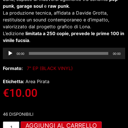
punk
,
garage soul
e
raw punk
.
La produzione tecnica, affidata a Davide Grotta,
restituisce un sound contemporaneo e d’impatto,
valorizzato dal progetto grafico di Lona.
L’edizione
limitata a 250 copie, prevede le prime 100 in
vinile fucsia
.
Audio
00:00
00:00
Player
Formato:
7" EP (BLACK VINYL)
Etichetta:
Area Pirata
€
10.00
46 DISPONIBILI
AGGIUNGI AL CARRELLO