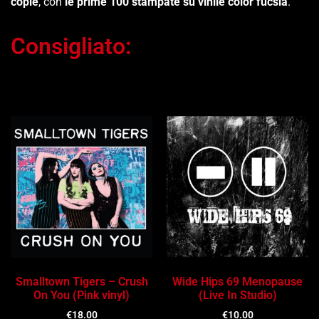
copie
, con
le prime 100 stampate su vinile color fucsia
.
Consigliato:
Ti potrebbe interessare…
Smalltown Tigers – Crush
Wide Hips 69 Menopause
On You (Pink vinyl)
(Live In Studio)
€
18.00
€
10.00