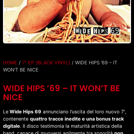
HOME
/
7" EP (BLACK VINYL)
/ WIDE HIPS ’69 – IT
WON’T BE NICE
WIDE HIPS ’69 – IT WON’T BE
NICE
Le
Wide Hips 69
annunciano l’uscita del loro nuovo 7′,
contenente
quattro tracce inedite e una bonus track
digitale
. Il disco testimonia la maturità artistica della
band, capace di muoversi agilmente tra sonorità
pop