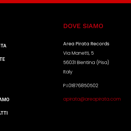
DOVE SIAMO
Area Pirata Records
ITA
Via Manetti, 5
TE
56031 Bientina (Pisa)
Italy
P.I.01876850502
A
apirata@areapirata.com
IAMO
TTI