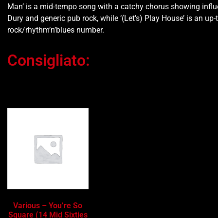
Man’ is a mid-tempo song with a catchy chorus showing infl
Dury and generic pub rock, while ‘(Let’s) Play House’ is an u
rock/rhythm’n’blues number.
Consigliato:
Ti potrebbe interessare…
Various – You’re So
Square (14 Mid Sixties