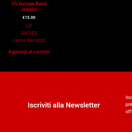
US Garage Band
Jewels)
€
15.00
LP
SIXTIES
Lance Records
Aggiungi al carrello
Isc
Iscriviti alla Newsletter
pri
off