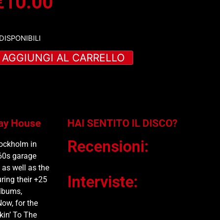
€
10.00
 DISPONIBILI
AGGIUNGI AL CARRELLO
lay House
HAI SENTITO IL DISCO?
Recensioni:
tockholm in
960s garage
as well as the
Interviste:
ring their +25
albums,
ow, for the
lkin’ To The