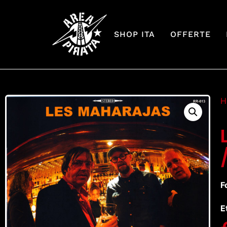
SHOP ITA
OFFERTE
H
F
E