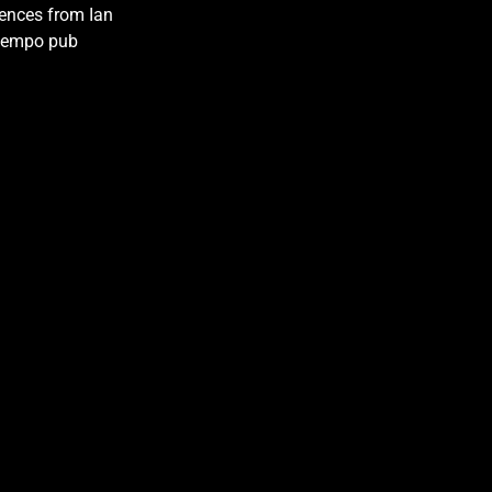
uences from Ian
p-tempo pub