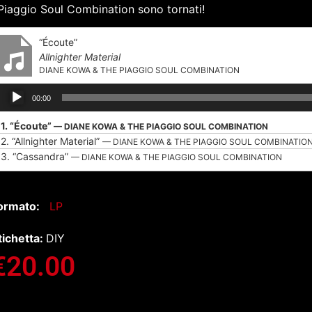
 Piaggio Soul Combination sono tornati!
“Écoute”
Allnighter Material
DIANE KOWA & THE PIAGGIO SOUL COMBINATION
Audio
00:00
Player
1.
“Écoute”
— DIANE KOWA & THE PIAGGIO SOUL COMBINATION
2.
“Allnighter Material”
— DIANE KOWA & THE PIAGGIO SOUL COMBINATIO
3.
“Cassandra”
— DIANE KOWA & THE PIAGGIO SOUL COMBINATION
ormato:
LP
tichetta:
DIY
€
20.00