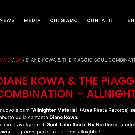
NEWS
MEDIA
CHI SIAMO
CONTATTI
EN
OME
/
LP
/ DIANE KOWA & THE PIAGGIO SOUL COMBINAT
DIANE KOWA & THE PIAGG
COMBINATION – ALLNIGHT
l nuovo album “
Allnighter Material
” (Area Pirata Records) se
ebutto della cantante
Diane Kowa
.
n mix travolgente di
Soul, Latin Soul e Nu Northern
, prodo
ewis
– il groove perfetto per ogni allnighter!