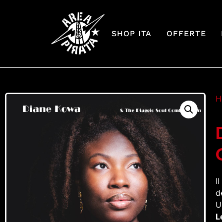
SHOP ITA
OFFERTE
H
I
d
U
L