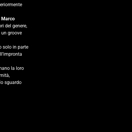
teriormente
a
Marco
ori del genere,
e un groove
o solo in parte
ll’impronta
mano la loro
nità,
lo sguardo