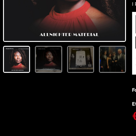
I
F
E