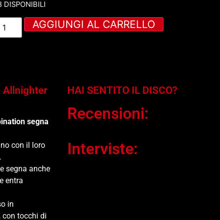
8 DISPONIBILI
AGGIUNGI AL CARRELLO
Allnighter
HAI SENTITO IL DISCO?
Recensioni:
bination segna
Interviste:
no con il loro
.
d e segna anche
he entra
so in
, con tocchi di