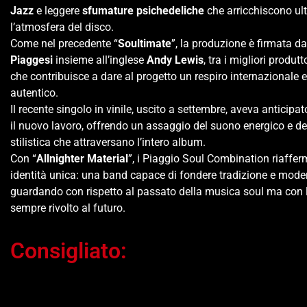
Jazz
e leggere
sfumature psichedeliche
che arricchiscono ul
l’atmosfera del disco.
Come nel precedente “
Soultimate
”, la produzione è firmata d
Piaggesi
insieme all’inglese
Andy Lewis
, tra i migliori produtt
che contribuisce a dare al progetto un respiro internazionale 
autentico.
Il recente singolo in vinile, uscito a settembre, aveva anticipat
il nuovo lavoro, offrendo un assaggio del suono energico e de
stilistica che attraversano l’intero album.
Con “
Allnighter Material
”, i Piaggio Soul Combination riaffer
identità unica: una band capace di fondere tradizione e moder
guardando con rispetto al passato della musica soul ma con 
sempre rivolto al futuro.
Consigliato:
Ti potrebbe interessare…