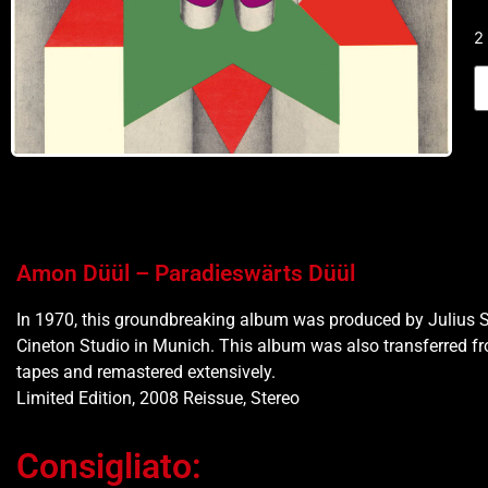
2
Amon Düül – Paradieswärts Düül
In 1970, this groundbreaking album was produced by Julius 
Cineton Studio in Munich. This album was also transferred f
tapes and remastered extensively.
Limited Edition, 2008 Reissue, Stereo
Consigliato: