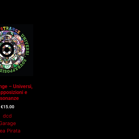
nge – Universi,
pposizioni e
isonanze
€
15.00
dcd
Garage
ea Pirata