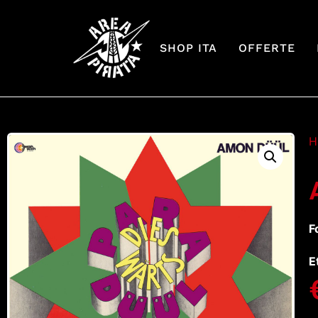
SHOP ITA
OFFERTE
H
F
E