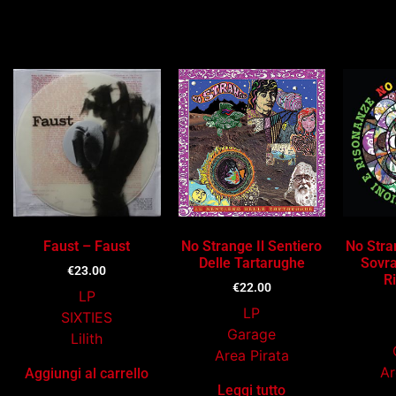
Ti potrebbe interessare…
Faust – Faust
No Strange Il Sentiero
No Stra
Delle Tartarughe
Sovra
€
23.00
R
€
22.00
LP
LP
SIXTIES
Garage
Lilith
Area Pirata
Ar
Aggiungi al carrello
Leggi tutto