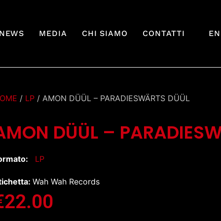
NEWS
MEDIA
CHI SIAMO
CONTATTI
EN
OME
/
LP
/ AMON DÜÜL – PARADIESWÄRTS DÜÜL
AMON DÜÜL – PARADIESW
ormato:
LP
tichetta:
Wah Wah Records
€
22.00