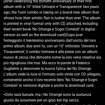
(After celebrating the thirtieth anniversary of their first
album with a 10″ titled ‘Universi e Transparenze’ two years
ago, the Turin combo is taking on a brand new album that
shows how their artistic flair is lusher than ever. The album
is printed in vinyl format only with CD attached, including
their recent book ‘No Strange e Sogni Correlati’ in digital
version as well as the download card)Dopo aver
festeggiato il trentesimo anniversario dall’uscito del loro
primo album, due anni fa, con un 10″ intitolato ‘Universi e
Trasparenze’, il combo torinese è alle prese con un album
nuovo di zecca che dimostra come la loro vena creativa sia
più rigogliosa che mai. Ma ecco le parole di Federico
Guglielmi a descrivere la nuova fatica dei No Strange.
L’album vede la luce in formato solo vinile con CD allegato,
contenente anche il loro recente libro ‘No Strange e Sogni
Correlati’ in versione digitale e anche la download card.
<Dirlo sarà banale, ma i No Strange sono la sostanza
giusta da assumere per un gran bel trip senza