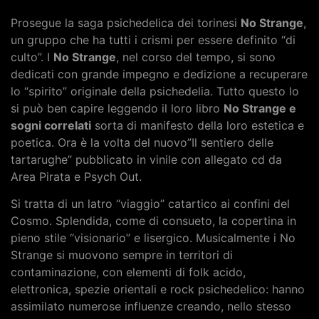
Prosegue la saga psichedelica dei torinesi
No Strange
,
un gruppo che ha tutti i crismi per essere definito “di
culto”. I
No Strange
, nel corso del tempo, si sono
dedicati con grande impegno e dedizione a recuperare
lo “spirito” originale della psichedelia. Tutto questo lo
si può ben capire leggendo il loro libro
No Strange e
sogni correlati
sorta di manifesto della loro estetica e
poetica. Ora è la volta del nuovo”Il sentiero delle
tartarughe” pubblicato in vinile con allegato cd da
Area Pirata e Psych Out.
Si tratta di un latro “viaggio” catartico ai confini del
Cosmo. Splendida, come di consueto, la copertina in
pieno stile “visionario” e lisergico. Musicalmente i No
Strange si muovono sempre in territori di
contaminazione, con elementi di folk acido,
elettronica, spezie orientali e rock psichedelico: hanno
assimilato numerose influenze creando, nello stesso