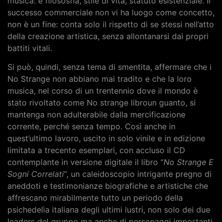
musica: è filososfia, stile di vita, statuto esistenziale. Il
successo commerciale non vi ha luogo come concetto,
non è un fine: conta solo il rispetto di se stessi nell’atto
della creazione artistica, senza allontanarsi dai propri
battiti vitali.
Si può, quindi, senza tema di smentita, affermare che i
No Strange non abbiano mai tradito e che la loro
musica, nel corso di un trentennio dove il mondo è
stato rivoltato come No strange libroun guanto, si
mantenga non adulterabile dalla mercificazione
corrente, perché senza tempo. Così anche in
quest’ultimo lavoro, uscito in solo vinile e in edizione
limitata a trecento esemplari, con accluso il CD
contemplante in versione digitale il libro “
No Strange E
Sogni Correlati
“, un caleidoscopio intrigante pregno di
aneddoti e testimonianze biografiche e artistiche che
affrescano mirabilmente tutto un periodo della
psichedelìa italiana degli ultimi lustri, non solo dei due
leaders del gruppo ma anche di personaggi importanti