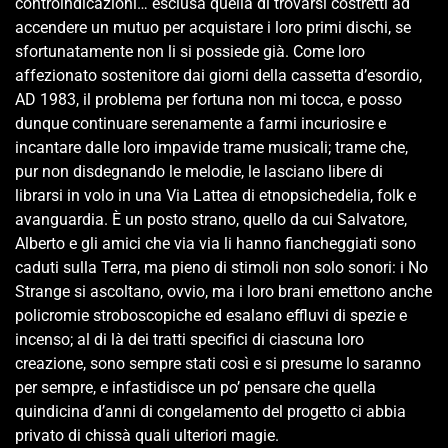
controindicazioni… esclusa quella di trovarsi costretti ad
accendere un mutuo per acquistare i loro primi dischi, se
sfortunatamente non li si possiede già. Come loro
affezionato sostenitore dai giorni della cassetta d’esordio,
AD 1983, il problema per fortuna non mi tocca, e posso
dunque continuare serenamente a farmi incuriosire e
incantare dalle loro impavide trame musicali; trame che,
pur non disdegnando le melodie, le lasciano libere di
librarsi in volo in una Via Lattea di etnopsichedelia, folk e
avanguardia. È un posto strano, quello da cui Salvatore,
Alberto e gli amici che via via li hanno fiancheggiati sono
caduti sulla Terra, ma pieno di stimoli non solo sonori: i No
Strange si ascoltano, ovvio, ma i loro brani emettono anche
policromie stroboscopiche ed esalano effluvi di spezie e
incenso; al di là dei tratti specifici di ciascuna loro
creazione, sono sempre stati così e si presume lo saranno
per sempre, e infastidisce un po’ pensare che quella
quindicina d’anni di congelamento del progetto ci abbia
privato di chissà quali ulteriori magie.