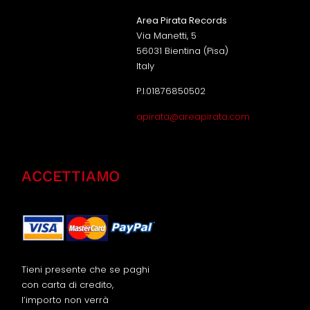
Area Pirata Records
Via Manetti, 5
56031 Bientina (Pisa)
Italy
P.I.01876850502
apirata@areapirata.com
ACCETTIAMO
Tieni presente che se paghi
con carta di credito,
l’importo non verrà