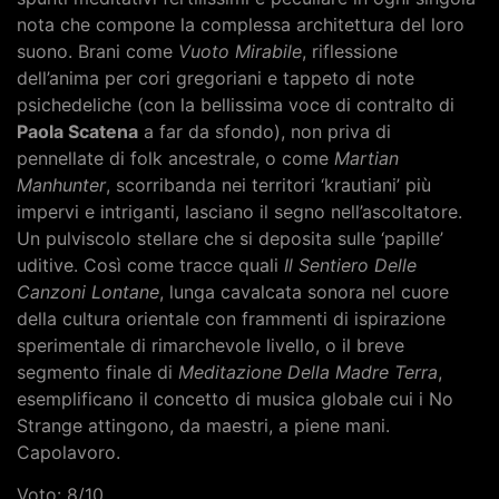
nota che compone la complessa architettura del loro
suono. Brani come
Vuoto Mirabile
, riflessione
dell’anima per cori gregoriani e tappeto di note
psichedeliche (con la bellissima voce di contralto di
Paola Scatena
a far da sfondo), non priva di
pennellate di folk ancestrale, o come
Martian
Manhunter
, scorribanda nei territori ‘krautiani’ più
impervi e intriganti, lasciano il segno nell’ascoltatore.
Un pulviscolo stellare che si deposita sulle ‘papille’
uditive. Così come tracce quali
Il Sentiero Delle
Canzoni Lontane
, lunga cavalcata sonora nel cuore
della cultura orientale con frammenti di ispirazione
sperimentale di rimarchevole livello, o il breve
segmento finale di
Meditazione Della Madre Terra
,
esemplificano il concetto di musica globale cui i No
Strange attingono, da maestri, a piene mani.
Capolavoro.
Voto: 8/10