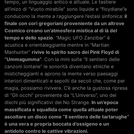
tempo, un linguaggio antico e attuale. Le tastiere
all’inizo di “Vuoto mirabile” sono liquide e “floydiane”e
conducono la mente a raggiungere l’estasi sinfonica:
il
finale con cori gregoriani proveniente da un altrove
Cosmico creano un’atmosfera mistica al di là del
tempo e dello spazio
. “Magic UFO Zanzibar” è
acustica e orientaleggiante mentre in “Martian
Manhunter”
rivive lo spirito sacro dei Pink Floyd di
“Ummagumma”
. Con la mini suite “Il sentiero delle
canzoni lontane” le sonorità diventano etniche e
misticheggianti e aprono la mente verso paesaggi
interiori dimenticati e sepolti da secoli che, come per
magia, possiamo rivivere. C’è anche la gustosa ripresa
di “Gli occhi” proveniente da “L’Universo”, uno dei
dischi più significativi dei No Strange.
In un’epoca
massificata e squallida come quella attuale poter
ascoltare un disco come “Il sentiero delle tartarughe”
è una vera e propria boccata d’ossigeno e un
antidoto contro le cattive vibrazioni.