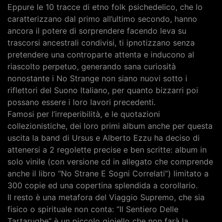
Eppure le 10 tracce di etno folk psichedelico, che lo
caratterizzano dal primo all’ultimo secondo, hanno
ancora il potere di sorprendere facendo leva su
trascorsi ancestrali condivisi, ti ipnotizzano senza
pretendere una controparte attenta e inducono al
riascolto perpetuo, generando sana curiosità
nonostante i No Strange non siano nuovi sotto i
riflettori del Suono Italiano, per quanto bizzarri poi
possano essere i loro lavori precedenti.
Famosi per l’irreperibilità, e le quotazioni
collezionistiche, dei loro primi album anche per questa
uscita la band di Ursus e Alberto Ezzu ha deciso di
attenersi a 2 regolette precise e ben scritte: album in
solo vinile (con versione cd in allegato che comprende
anche il libro “No Strane E Sogni Correlati”) limitato a
300 copie ed una copertina splendida a corollario.
Il resto è una metafora del Viaggio Supremo, che sia
fisico o spirituale non conta: “Il Sentiero Delle
Tartarughe” è un piccolo gioiello che non farà la