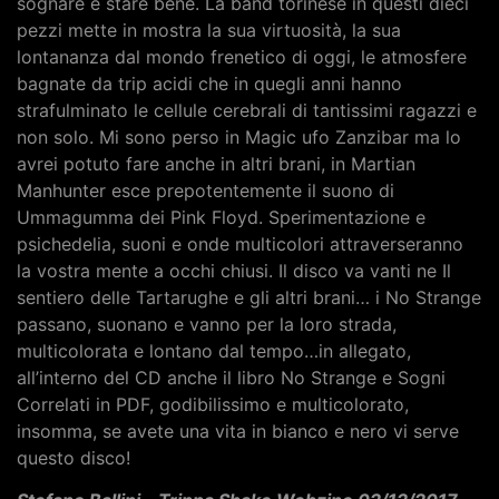
sognare e stare bene. La band torinese in questi dieci
pezzi mette in mostra la sua virtuosità, la sua
lontananza dal mondo frenetico di oggi, le atmosfere
bagnate da trip acidi che in quegli anni hanno
strafulminato le cellule cerebrali di tantissimi ragazzi e
non solo. Mi sono perso in Magic ufo Zanzibar ma lo
avrei potuto fare anche in altri brani, in Martian
Manhunter esce prepotentemente il suono di
Ummagumma dei Pink Floyd. Sperimentazione e
psichedelia, suoni e onde multicolori attraverseranno
la vostra mente a occhi chiusi. Il disco va vanti ne Il
sentiero delle Tartarughe e gli altri brani… i No Strange
passano, suonano e vanno per la loro strada,
multicolorata e lontano dal tempo…in allegato,
all’interno del CD anche il libro No Strange e Sogni
Correlati in PDF, godibilissimo e multicolorato,
insomma, se avete una vita in bianco e nero vi serve
questo disco!