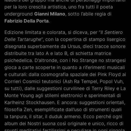
per la loro crescita artistica, uno fra tutti il poeta
underground
Gianni Milano
, sotto l’abile regia di
Fabrizio Della Porta
.
Edizione limitata e colorata, si diceva, per “
Il Sentiero
Delle Tartarughe
“, con la copertina di stampo lisergico
disegnata superbamente da Ursus, dieci tracce sonore
distribuite tra lato A e lato B, di schietta matrice
psichedelica. D’altronde, con i No Strange no strangesi
gioca a carte scoperte in quanto a riferimenti musicali
e culturali: dalla cosmografia spaziale dei Pink Floyd ai
Corrieri Cosmici teutonici (Ash Ra Tempel, Popol Vuh,
su tutti), dalle suggestioni curvilinee di Terry Riley e La
Monte Young agli stilemi elettronici e sperimentali di
Karlheinz Stockhausen. E ancora: suggestioni orientali,
filosofia Zen, esemplificate dall’uso di strumenti quali
la tanpura, il sitar, il duduk armeno. Ecco perché ogni
album dei Nostri suona così originale e unico, ricco di
spunti meditativi fertilissimi e peculiare in ogni singola