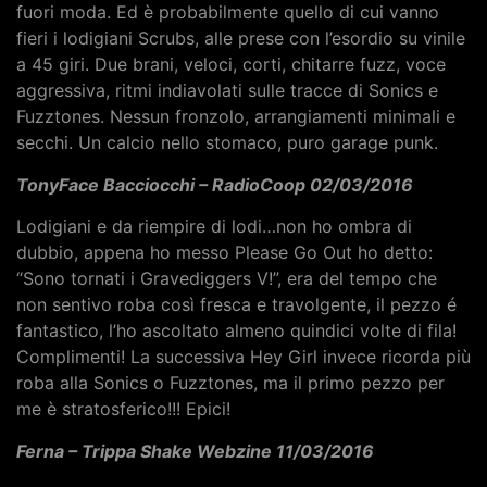
fuori moda. Ed è probabilmente quello di cui vanno
fieri i lodigiani Scrubs, alle prese con l’esordio su vinile
a 45 giri. Due brani, veloci, corti, chitarre fuzz, voce
aggressiva, ritmi indiavolati sulle tracce di Sonics e
Fuzztones. Nessun fronzolo, arrangiamenti minimali e
secchi. Un calcio nello stomaco, puro garage punk.
TonyFace Bacciocchi – RadioCoop 02/03/2016
Lodigiani e da riempire di lodi…non ho ombra di
dubbio, appena ho messo Please Go Out ho detto:
“Sono tornati i Gravediggers V!”, era del tempo che
non sentivo roba così fresca e travolgente, il pezzo é
fantastico, l’ho ascoltato almeno quindici volte di fila!
Complimenti! La successiva Hey Girl invece ricorda più
roba alla Sonics o Fuzztones, ma il primo pezzo per
me è stratosferico!!! Epici!
Ferna – Trippa Shake Webzine 11/03/2016