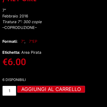
7″
Febbraio 2016
Tiratura 7″: 300 copie
–COPRODUZIONE–
Formati:
7"
,
7"EP
Etichetta:
Area Pirata
€
6.00
6 DISPONIBILI
AGGIUNGI AL CARRELLO