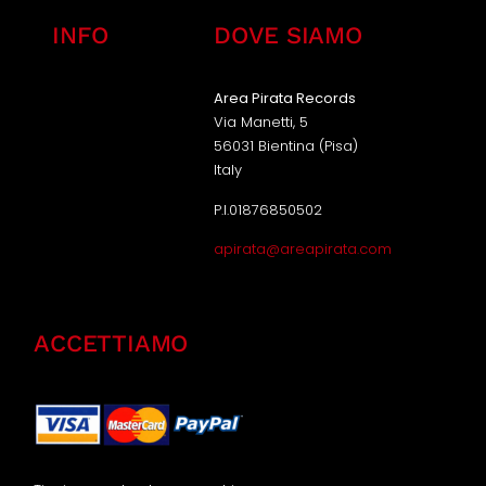
INFO
DOVE SIAMO
Area Pirata Records
Via Manetti, 5
56031 Bientina (Pisa)
Italy
P.I.01876850502
apirata@areapirata.com
ACCETTIAMO