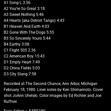
A1 Song L 3:56
A2 You’re So Great 3:18
A3 Sweet Nothing 5:46
A4 Hearts (aka Detroit Tango) 4:43
B1 Heaven And Earth 4:03
B2 Gone With The Dogs 5:55
B3 So Sincerely Yours 5:44
B4 Earthy 3:08
C1 Flight 505 2:36
C2 American Boy 15:43
D1 Empty Heart 7:49
D2 China Fields 5:03
D3 City Slang 7:58
Recorded at The Second Chance, Ann Arbor, Michigan
February 18, 1980. Liner notes by Ken Shimamoto. Cover
shot JoAnn Uhelski. Color images by Ed Richter and Joe
Ruffner.
Easy Action – EARS180