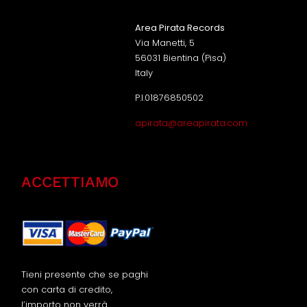
Area Pirata Records
Via Manetti, 5
56031 Bientina (Pisa)
Italy
P.I.01876850502
apirata@areapirata.com
ACCETTIAMO
Tieni presente che se paghi
con carta di credito,
l’importo non verrà