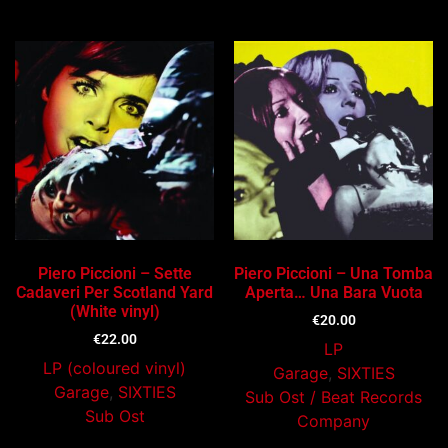
Ti potrebbe interessare…
Piero Piccioni – Sette
Piero Piccioni – Una Tomba
Cadaveri Per Scotland Yard
Aperta… Una Bara Vuota
(White vinyl)
€
20.00
€
22.00
LP
LP (coloured vinyl)
Garage
,
SIXTIES
Garage
,
SIXTIES
Sub Ost / Beat Records
Sub Ost
Company