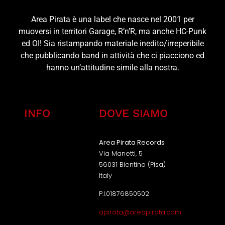
Area Pirata è una label che nasce nel 2001 per
muoversi in territori Garage, R’n’R, ma anche HC-Punk
ed OI! Sia ristampando materiale inedito/irreperibile
che pubblicando band in attività che ci piacciono ed
hanno un’attitudine simile alla nostra.
INFO
DOVE SIAMO
Area Pirata Records
Via Manetti, 5
56031 Bientina (Pisa)
Italy
P.I.01876850502
apirata@areapirata.com