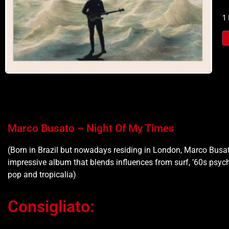
1
Marco Busato – Night Of My Times
(Born in Brazil but nowadays residing in London, Marco Busat
impressive album that blends influences from surf, ’60s psych
pop and tropicalia)
Consigliato: