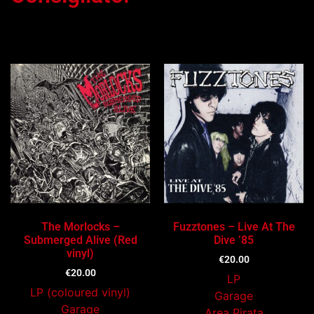
Ti potrebbe interessare…
The Morlocks –
Fuzztones – Live At The
Submerged Alive (Red
Dive ’85
vinyl)
€
20.00
€
20.00
LP
LP (coloured vinyl)
Garage
Garage
Area Pirata