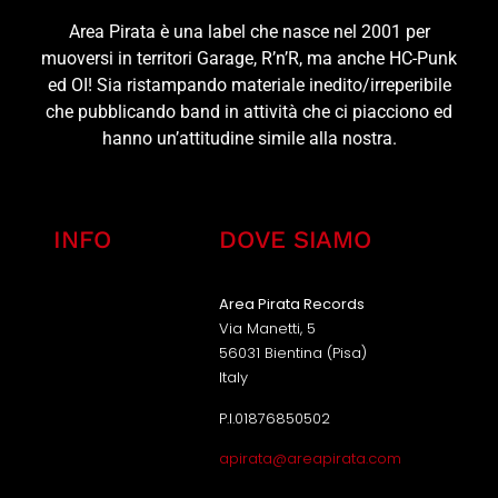
Area Pirata è una label che nasce nel 2001 per
muoversi in territori Garage, R’n’R, ma anche HC-Punk
ed OI! Sia ristampando materiale inedito/irreperibile
che pubblicando band in attività che ci piacciono ed
hanno un’attitudine simile alla nostra.
INFO
DOVE SIAMO
Area Pirata Records
Via Manetti, 5
56031 Bientina (Pisa)
Italy
P.I.01876850502
apirata@areapirata.com