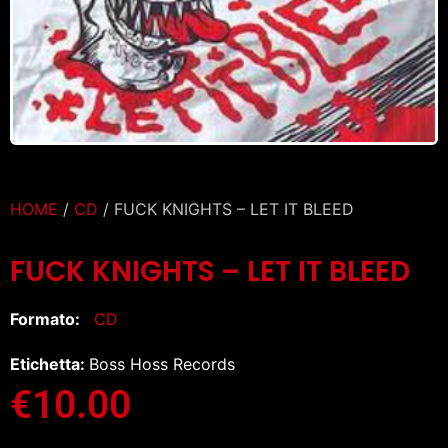
HOME
/
CD
/ FUCK KNIGHTS – LET IT BLEED
FUCK KNIGHTS – LET IT BLEED
Formato:
CD
Etichetta:
Boss Hoss Records
€
10.00