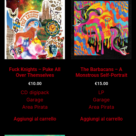
Fuck Knights – Puke All
The Barbacans – A
Over Themselves
Monstrous Self-Portrait
€
10.00
€
15.00
CD digipack
LP
Garage
Garage
Area Pirata
Area Pirata
Aggiungi al carrello
Aggiungi al carrello