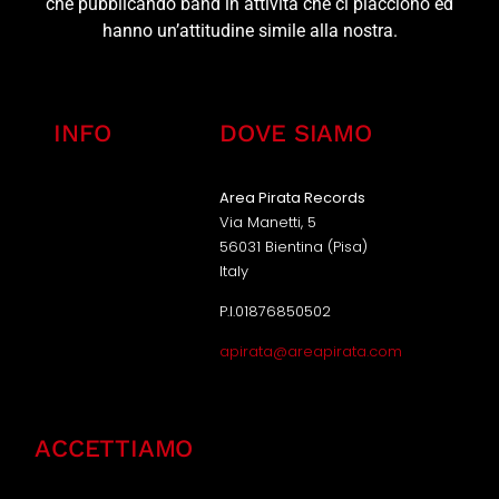
che pubblicando band in attività che ci piacciono ed
hanno un’attitudine simile alla nostra.
INFO
DOVE SIAMO
Area Pirata Records
Via Manetti, 5
56031 Bientina (Pisa)
Italy
P.I.01876850502
apirata@areapirata.com
ACCETTIAMO