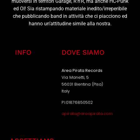
muoversi in territori Garage, R’n’R, ma anche HC-Punk
ed OI! Sia ristampando materiale inedito/irreperibile
che pubblicando band in attività che ci piacciono ed
hanno un’attitudine simile alla nostra.
INFO
DOVE SIAMO
Area Pirata Records
Via Manetti, 5
56031 Bientina (Pisa)
Italy
P.I.01876850502
apirata@areapirata.com