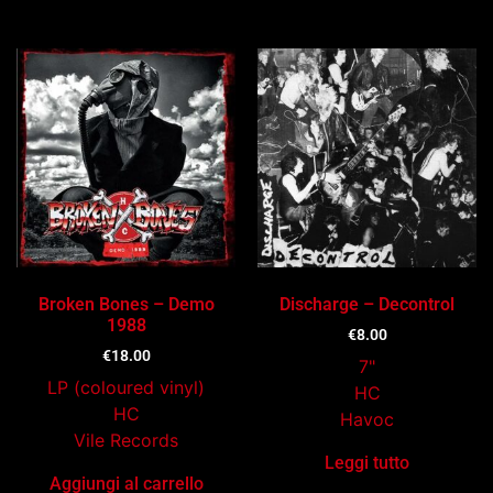
Ti potrebbe interessare…
Broken Bones – Demo
Discharge – Decontrol
1988
€
8.00
€
18.00
7"
LP (coloured vinyl)
HC
HC
Havoc
Vile Records
Leggi tutto
Aggiungi al carrello