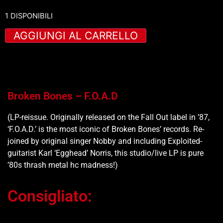
1 DISPONIBILI
AGGIUNGI AL CARRELLO
Broken Bones – F.O.A.D
(LP-reissue. Originally released on the Fall Out label in ’87,
‘F.O.A.D.’ is the most iconic of Broken Bones’ records. Re-
joined by original singer Nobby and including Exploited-
guitarist Karl ‘Egghead’ Norris, this studio/live LP is pure
’80s thrash metal hc madness!)
Consigliato: