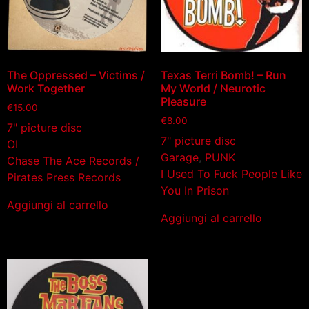
The Oppressed ‎– Victims /
Texas Terri Bomb! – Run
Work Together
My World / Neurotic
Pleasure
€
15.00
€
8.00
7" picture disc
7" picture disc
OI
Garage
,
PUNK
Chase The Ace Records /
I Used To Fuck People Like
Pirates Press Records
You In Prison
Aggiungi al carrello
Aggiungi al carrello