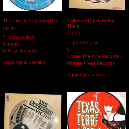
The Circles – Opening Up
4 Skins – One Law For
Them
€
15.00
€
15.00
7" picture disc
7" picture disc
Garage
OI
Detour Records
Chase The Ace Records /
Aggiungi al carrello
Pirates Press Records
Aggiungi al carrello