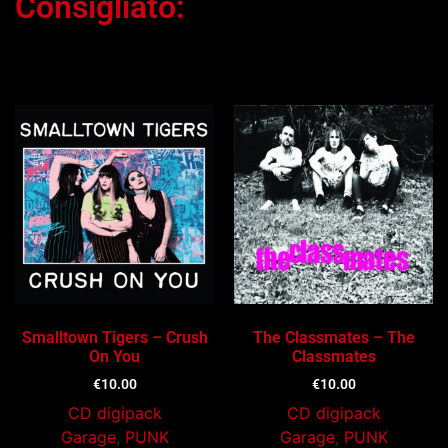
Consigliato:
Ti potrebbe interessare…
Smalltown Tigers – Crush
The Classmates – The
On You
Classmates
€
10.00
€
10.00
CD digipack
CD digipack
Garage
,
PUNK
Garage
,
PUNK