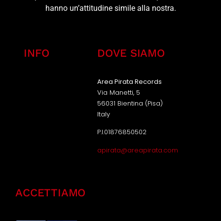
hanno un’attitudine simile alla nostra.
INFO
DOVE SIAMO
Area Pirata Records
Via Manetti, 5
56031 Bientina (Pisa)
Italy
P.I.01876850502
apirata@areapirata.com
ACCETTIAMO