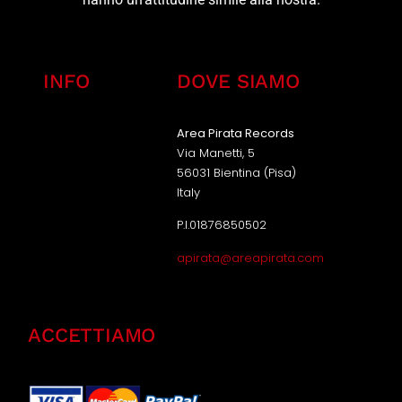
INFO
DOVE SIAMO
Area Pirata Records
Via Manetti, 5
56031 Bientina (Pisa)
Italy
P.I.01876850502
apirata@areapirata.com
ACCETTIAMO