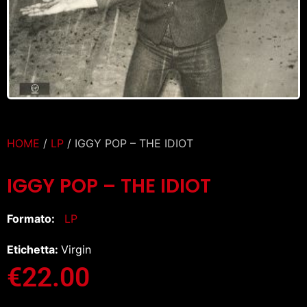
HOME
/
LP
/ IGGY POP – THE IDIOT
IGGY POP – THE IDIOT
Formato:
LP
Etichetta:
Virgin
€
22.00