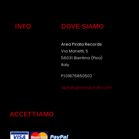
INFO
DOVE SIAMO
Area Pirata Records
Via Manetti, 5
56031 Bientina (Pisa)
Italy
P.I.01876850502
apirata@areapirata.com
ACCETTIAMO