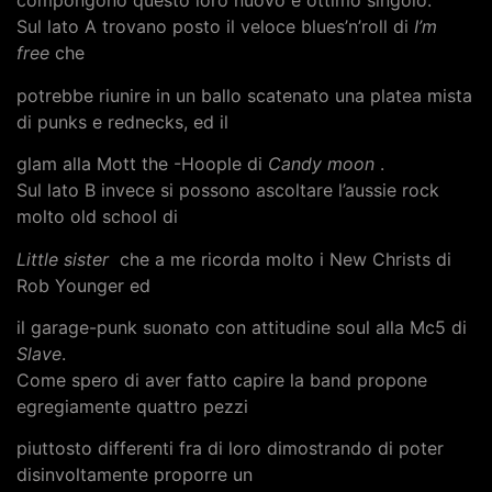
compongono questo loro nuovo e ottimo singolo.
Sul lato A trovano posto il veloce blues’n’roll di
I’m
free
che
potrebbe riunire in un ballo scatenato una platea mista
di punks e rednecks, ed il
glam alla Mott the -Hoople di
Candy moon
.
Sul lato B invece si possono ascoltare l’aussie rock
molto old school di
Little sister
che a me ricorda molto i New Christs di
Rob Younger ed
il garage-punk suonato con attitudine soul alla Mc5 di
Slave
.
Come spero di aver fatto capire la band propone
egregiamente quattro pezzi
piuttosto differenti fra di loro dimostrando di poter
disinvoltamente proporre un