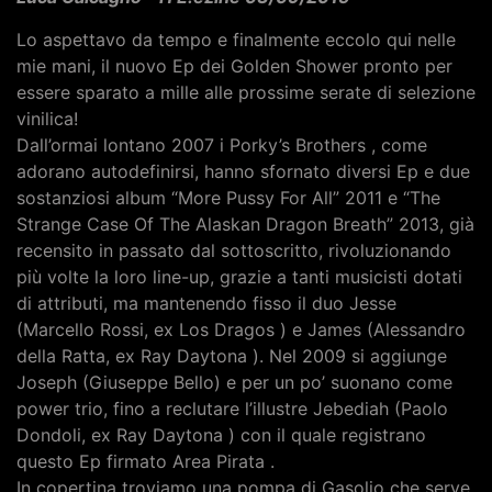
Lo aspettavo da tempo e finalmente eccolo qui nelle
mie mani, il nuovo Ep dei Golden Shower pronto per
essere sparato a mille alle prossime serate di selezione
vinilica!
Dall’ormai lontano 2007 i Porky’s Brothers , come
adorano autodefinirsi, hanno sfornato diversi Ep e due
sostanziosi album “More Pussy For All” 2011 e “The
Strange Case Of The Alaskan Dragon Breath” 2013, già
recensito in passato dal sottoscritto, rivoluzionando
più volte la loro line-up, grazie a tanti musicisti dotati
di attributi, ma mantenendo fisso il duo Jesse
(Marcello Rossi, ex Los Dragos ) e James (Alessandro
della Ratta, ex Ray Daytona ). Nel 2009 si aggiunge
Joseph (Giuseppe Bello) e per un po’ suonano come
power trio, fino a reclutare l’illustre Jebediah (Paolo
Dondoli, ex Ray Daytona ) con il quale registrano
questo Ep firmato Area Pirata .
In copertina troviamo una pompa di Gasolio che serve