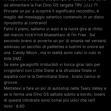
ad alimentare la Fiat Dino GS targata TRV JJJJ 71 .
Provate un po’ a scoprire il significato recondito, è
meglio del messaggio satanico contenuto in un disco
riprodotto al contrario!
Fatto il pieno, saliamo in auto e la ruota gira al ritmo
del marcio rock’n’roll bluesettaro di I’m Free . Sul
secondo brano si avverte un po’ di smania nel versarsi
addosso un secchio di paillettes e lustrini in onore ad
una Candy Moon , ma in realtà sono calci in culo in
stile DMZ.
Se siete garagiofili irriducibili vi tocca girar lato per
crogiolarvi con Little Sister e la sfrustata finale vi
aspetta con la la Detroitiana Slave , brano carico di
groove.
Mettetevi a fare un po’ di autostop nella Tears Valley e
se si ferma una Dino GS saltate subito a bordo, losers
di questa cilindrata sono ormai più unici che rari!
Voto : 8.60