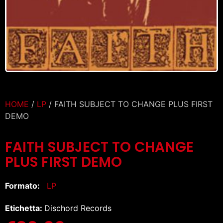
HOME
/
LP
/ FAITH SUBJECT TO CHANGE PLUS FIRST
DEMO
FAITH SUBJECT TO CHANGE
PLUS FIRST DEMO
Formato:
LP
Etichetta:
Dischord Records