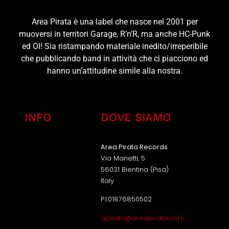
Area Pirata è una label che nasce nel 2001 per
muoversi in territori Garage, R’n’R, ma anche HC-Punk
ed OI! Sia ristampando materiale inedito/irreperibile
che pubblicando band in attività che ci piacciono ed
hanno un’attitudine simile alla nostra.
INFO
DOVE SIAMO
Area Pirata Records
Via Manetti, 5
56031 Bientina (Pisa)
Italy
P.I.01876850502
apirata@areapirata.com