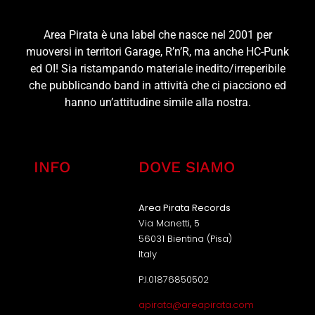
Area Pirata è una label che nasce nel 2001 per
muoversi in territori Garage, R’n’R, ma anche HC-Punk
ed OI! Sia ristampando materiale inedito/irreperibile
che pubblicando band in attività che ci piacciono ed
hanno un’attitudine simile alla nostra.
INFO
DOVE SIAMO
Area Pirata Records
Via Manetti, 5
56031 Bientina (Pisa)
Italy
P.I.01876850502
apirata@areapirata.com