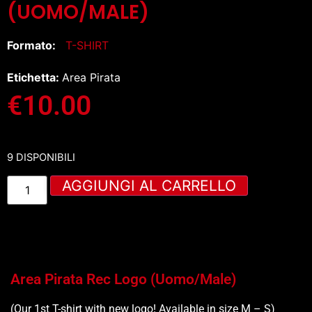
(UOMO/MALE)
Formato:
T-SHIRT
Etichetta:
Area Pirata
€
10.00
9 DISPONIBILI
AGGIUNGI AL CARRELLO
Area Pirata Rec Logo (Uomo/Male)
(Our 1st T-shirt with new logo! Available in size M – S)