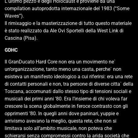
L’ultimo pezzo è degli Holocaust e proviene da una
compilation autoprodotta internazionale del 1983 (“Some
Waves”).
Il rimixaggio e la masterizzazione di tutto questo materiale
è stato realizzato da Ale Ovi Sportelli della West Link di
Cascina (Pisa).
GDHC
Il GranDucato Hard Core non era un movimento ne`
un’organizzazione, tanto meno una casta, perche` non
esisteva un manifesto ideologico a cui riferirsi: era una rete
di contatti personali e non, tra persone di diverse citta` della
Toscana, accomunati dallo stesso tipo di tensioni sociali e
musicali dei primi anni ’80. Era l’insieme di chi voleva far
crescere la scena globalmente in feroce contrasto con gli
opprimenti ’80. In quegli anni dove paninari, yuppie e
arrivismo avevano la meglio, questa rete, che non si
limitava solo all’ambito musicale, non poteva che
schierarsi senza compromessi contro la arida società che