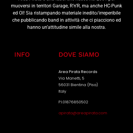
muoversi in territori Garage, R’n’R, ma anche HC-Punk
ed OI! Sia ristampando materiale inedito/irreperibile
che pubblicando band in attività che ci piacciono ed
hanno un’attitudine simile alla nostra.
INFO
DOVE SIAMO
Area Pirata Records
Via Manetti, 5
56031 Bientina (Pisa)
Italy
P.I.01876850502
apirata@areapirata.com