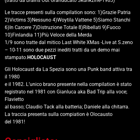
(tratto da Brains Out Granducato Skunkzine-1983)
Le tracce presenti sulla compilation sono: 1)Grazie Patria
2)Victims 3)Nessuno 4)Woytila Vattene 5)Siamo Stanchi
6)In Carcere 7)Distruzione Totale 8)Ribellati 9)Fuoco
10)Finlandia 11)Più Veloce della Merda
1/9 sono tratte dal mitico Last White XMas -Live at S.zeno
– 10-11 sono due pezzi inediti tratti da un demo mai
stampato.
HOLOCAUST
Gli Holocaust da La Spezia sono una Punk band attiva tra
il 1980
e il 1982. L’unico brano presente nella compilation è stato
registrato nel 1981 con Gianluca aka Bad Trip alla voce;
Flavietto
al basso; Claudio Tack alla batteria; Daniele alla chitarra.
La traccia presenta sulla compiation è Olocausto
del 1981!