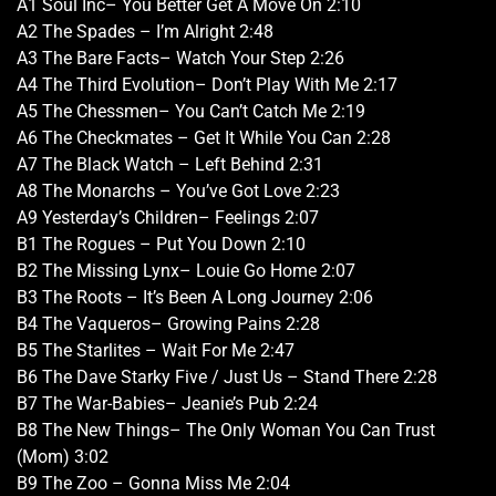
A1 Soul Inc– You Better Get A Move On 2:10
A2 The Spades – I’m Alright 2:48
A3 The Bare Facts– Watch Your Step 2:26
A4 The Third Evolution– Don’t Play With Me 2:17
A5 The Chessmen– You Can’t Catch Me 2:19
A6 The Checkmates – Get It While You Can 2:28
A7 The Black Watch – Left Behind 2:31
A8 The Monarchs – You’ve Got Love 2:23
A9 Yesterday’s Children– Feelings 2:07
B1 The Rogues – Put You Down 2:10
B2 The Missing Lynx– Louie Go Home 2:07
B3 The Roots – It’s Been A Long Journey 2:06
B4 The Vaqueros– Growing Pains 2:28
B5 The Starlites – Wait For Me 2:47
B6 The Dave Starky Five / Just Us – Stand There 2:28
B7 The War-Babies– Jeanie’s Pub 2:24
B8 The New Things– The Only Woman You Can Trust
(Mom) 3:02
B9 The Zoo – Gonna Miss Me 2:04