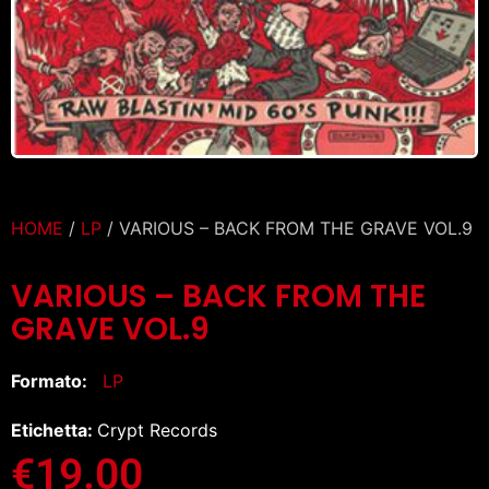
HOME
/
LP
/ VARIOUS – BACK FROM THE GRAVE VOL.9
VARIOUS – BACK FROM THE
GRAVE VOL.9
Formato:
LP
Etichetta:
Crypt Records
€
19.00