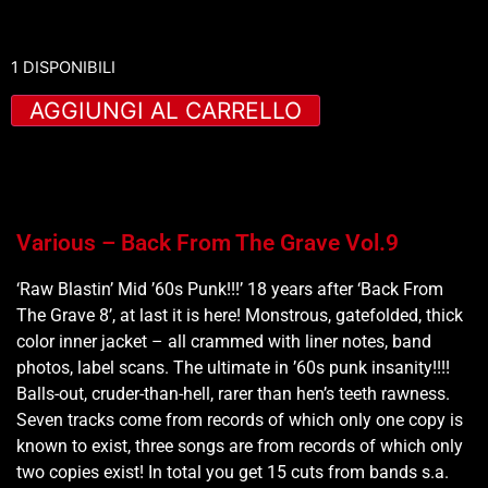
1 DISPONIBILI
AGGIUNGI AL CARRELLO
Various – Back From The Grave Vol.9
‘Raw Blastin’ Mid ’60s Punk!!!’ 18 years after ‘Back From
The Grave 8’, at last it is here! Monstrous, gatefolded, thick
color inner jacket – all crammed with liner notes, band
photos, label scans. The ultimate in ’60s punk insanity!!!!
Balls-out, cruder-than-hell, rarer than hen’s teeth rawness.
Seven tracks come from records of which only one copy is
known to exist, three songs are from records of which only
two copies exist! In total you get 15 cuts from bands s.a.