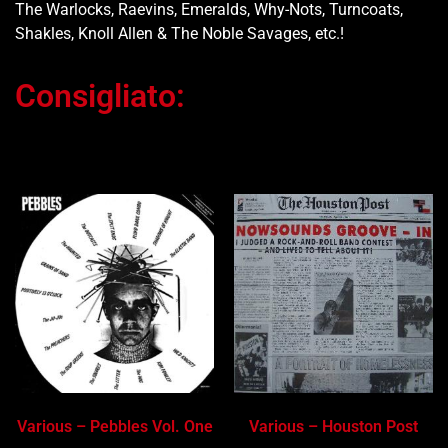
The Warlocks, Raevins, Emeralds, Why-Nots, Turncoats,
Shakles, Knoll Allen & The Noble Savages, etc.!
Consigliato:
Ti potrebbe interessare…
Various – Pebbles Vol. One
Various – Houston Post