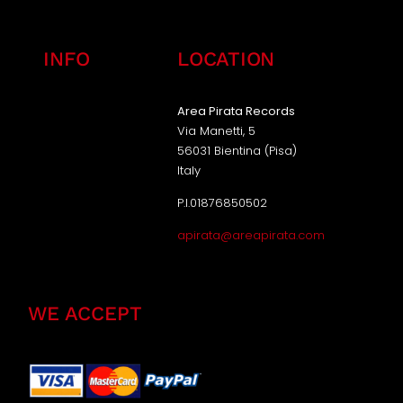
INFO
LOCATION
Area Pirata Records
Via Manetti, 5
56031 Bientina (Pisa)
Italy
P.I.01876850502
apirata@areapirata.com
WE ACCEPT