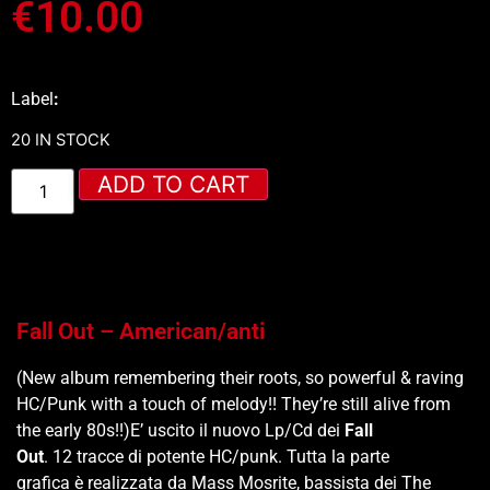
€
10.00
Label
:
20 IN STOCK
ADD TO CART
Fall Out – American/anti
(New album remembering their roots, so powerful & raving
HC/Punk with a touch of melody!! They’re still alive from
the early 80s!!)E’ uscito il nuovo Lp/Cd dei
Fall
Out
. 12 tracce di potente HC/punk. Tutta la parte
grafica è realizzata da Mass Mosrite, bassista dei The